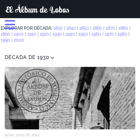
EXPLORAR POR DÉCADA:
1830
|
1840
|
1850
|
1860
|
1870
|
1880
|
1890
|
1900
|
1910
|
1920
|
1930
|
1940
|
1950
|
1960
|
1970
|
1980
|
1990
|
2000
DÉCADA DE 1930
lunes, junio 06, 2022