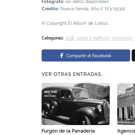
Fotógrafo:
sin datos disponibles.
Crédito:
Nueva Senda, Año II, N°4 (1939).
© Copyright El Álbum de Lobos.
Categorías:
1938
calles y edificios
comercios
Compartir el Facebook
VER OTRAS ENTRADAS...
Furgón de la Panadería
Agencia