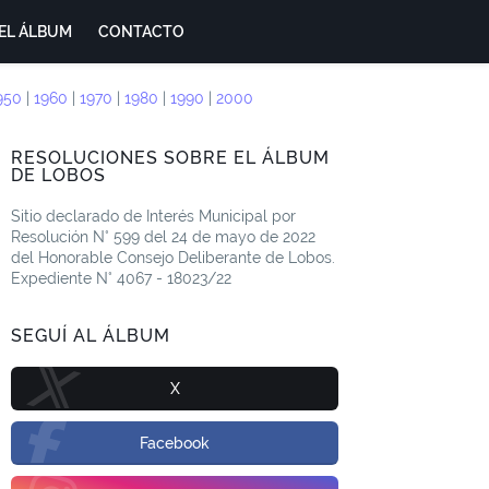
EL ÁLBUM
CONTACTO
950
|
1960
|
1970
|
1980
|
1990
|
2000
RESOLUCIONES SOBRE EL ÁLBUM
DE LOBOS
Sitio declarado de Interés Municipal por
Resolución N° 599 del 24 de mayo de 2022
del Honorable Consejo Deliberante de Lobos.
Expediente N° 4067 - 18023/22
SEGUÍ AL ÁLBUM
X
Facebook