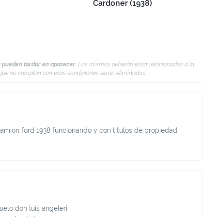
Cardoner (1938)
 pueden tardar en aparecer.
Los mismos deberán estar relacionados a la
s que no cumplan con esas condiciones serán eliminados.
camion ford 1938 funcionando y con titulos de propiedad
uelo don luis angeleri