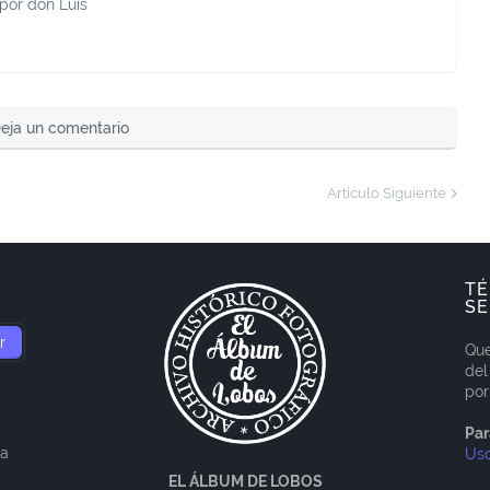
 por don Luís
eja un comentario
Artículo Siguiente
TÉ
SE
Que
del
por
Par
ía
Us
EL ÁLBUM DE LOBOS