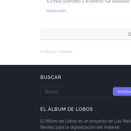
a Emilio lorenzetti y el edificio fue diseñado
Responder
D
Artículo Anterior
BUSCAR
EL ÁLBUM DE LOBOS
El Álbum de Lobos es un proyecto de Luis Mar
Benítez para la digitalización del material