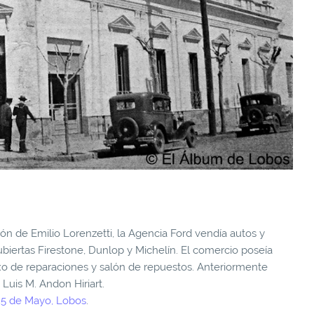
ión de Emilio Lorenzetti, la Agencia Ford vendía autos y
ubiertas Firestone, Dunlop y Michelín. El comercio poseía
xo de reparaciones y salón de repuestos. Anteriormente
 Luis M. Andon Hiriart.
25 de Mayo, Lobos
.