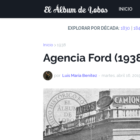
INICIO
EXPLORAR POR DÉCADA:
1830
|
18
Inicio
1938
Agencia Ford (193
por
Luis María Benítez
-
martes, abril 16, 201