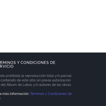
RMINOS Y CONDICIONES DE
RVICIO
da prohibida la reproducción total y/o parcial
 contenido de este sitio sin previa autorización
 del Álbum de Lobos y/o autores de las obras.
a más información:
Términos y Condiciones de
o
.