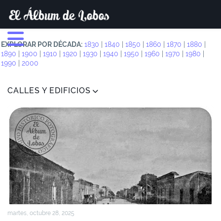
EXPLORAR POR DÉCADA:
1830
|
1840
|
1850
|
1860
|
1870
|
1880
|
1890
|
1900
|
1910
|
1920
|
1930
|
1940
|
1950
|
1960
|
1970
|
1980
|
1990
|
2000
CALLES Y EDIFICIOS
martes, octubre 28, 2025