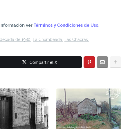
información ver
Términos y Condiciones de Uso
.
década de 1980
La Chumbeada
Las Chacras
Compartir el X