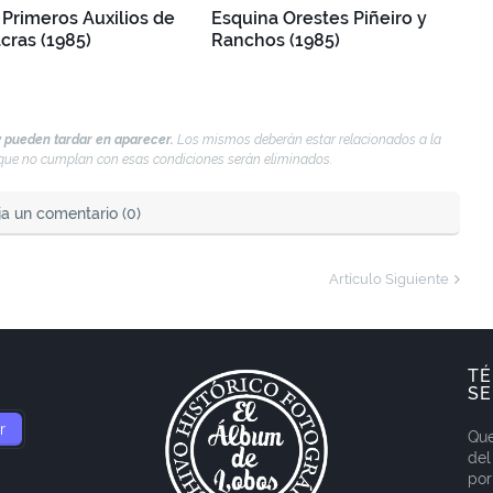
 Primeros Auxilios de
Esquina Orestes Piñeiro y
cras (1985)
Ranchos (1985)
 pueden tardar en aparecer.
Los mismos deberán estar relacionados a la
s que no cumplan con esas condiciones serán eliminados.
ja un comentario (0)
Artículo Siguiente
TÉ
SE
Que
del
por