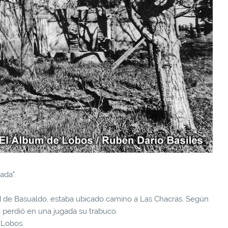
ada".
 de Basualdo, estaba ubicado camino a Las Chacras. Según
 perdió en una jugada su trabuco.
 Lobos.