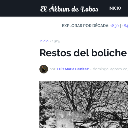
INICIO
EXPLORAR POR DÉCADA:
1830
|
18
Inicio
1985
Restos del bolich
por
Luis María Benítez
-
domingo, agosto 22,