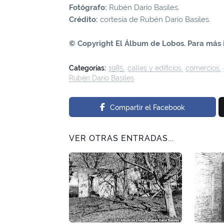
Fotógrafo:
Rubén Darío Basiles.
Crédito:
cortesía de Rubén Darío Basiles.
© Copyright El Álbum de Lobos. Para más 
Categorías:
1985
calles y edificios
comercios
Rubén Darío Basiles
Compartir el Facebook
VER OTRAS ENTRADAS...