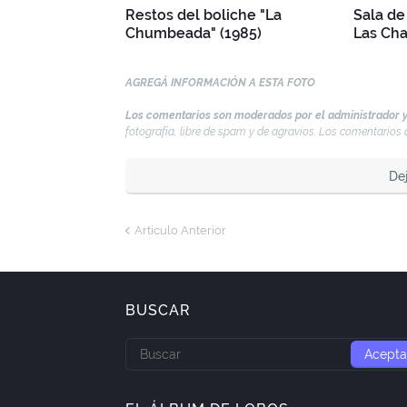
Restos del boliche "La
Sala de
Chumbeada" (1985)
Las Cha
AGREGÁ INFORMACIÓN A ESTA FOTO
Los comentarios son moderados por el administrador y
fotografía, libre de spam y de agravios. Los comentario
De
Artículo Anterior
BUSCAR