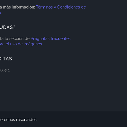
a más información:
Términos y Condiciones de
o
.
UDAS?
itá la sección de
Preguntas frecuentes
re el uso de imágenes
SITAS
80,341
derechos reservados.