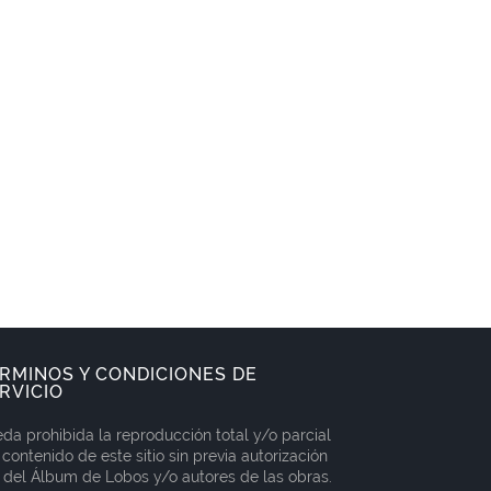
RMINOS Y CONDICIONES DE
RVICIO
da prohibida la reproducción total y/o parcial
 contenido de este sitio sin previa autorización
 del Álbum de Lobos y/o autores de las obras.