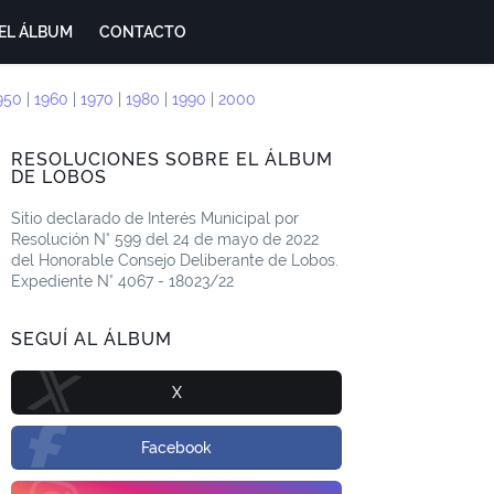
EL ÁLBUM
CONTACTO
950
|
1960
|
1970
|
1980
|
1990
|
2000
RESOLUCIONES SOBRE EL ÁLBUM
DE LOBOS
Sitio declarado de Interés Municipal por
Resolución N° 599 del 24 de mayo de 2022
del Honorable Consejo Deliberante de Lobos.
Expediente N° 4067 - 18023/22
SEGUÍ AL ÁLBUM
X
Facebook