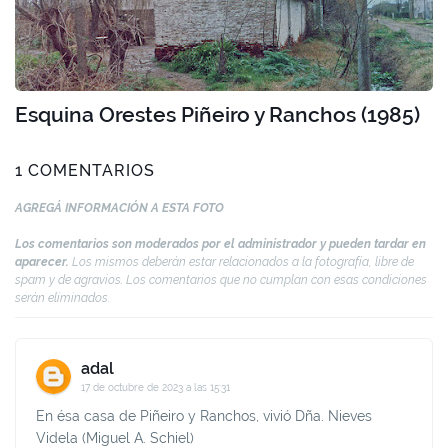
Esquina Orestes Piñeiro y Ranchos (1985)
1 COMENTARIOS
AGREGÁ INFORMACIÓN A ESTA FOTO
Los comentarios son moderados por el administrador y pueden tardar en
aparecer.
Los mismos deberán estar relacionados a la fotografía, libre de
spam y de agravios. Los comentarios que no cumplan con esas condiciones
serán eliminados.
adal
17 de octubre de 2023 a las 15:31
En ésa casa de Piñeiro y Ranchos, vivió Dña. Nieves
Videla (Miguel A. Schiel)