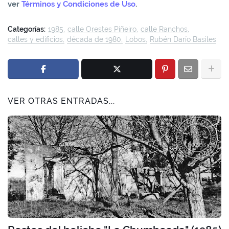
ver
Términos y Condiciones de Uso
.
Categorías:
1985
calle Orestes Piñeiro
calle Ranchos
calles y edificios
década de 1980
Lobos
Rubén Darío Basiles
VER OTRAS ENTRADAS...