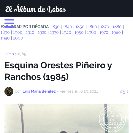
EXPLORAR POR DÉCADA:
1830
|
1840
|
1850
|
1860
|
1870
|
1880
|
1890
|
1900
|
1910
|
1920
|
1930
|
1940
|
1950
|
1960
|
1970
|
1980
|
1990
|
2000
Inicio
1985
Esquina Orestes Piñeiro y
Ranchos (1985)
por
Luis María Benítez
-
viernes, julio 23, 2021
1