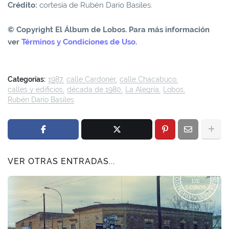
Crédito:
cortesía de Rubén Darío Basiles.
© Copyright El Álbum de Lobos. Para más información
ver
Términos y Condiciones de Uso
.
Categorías:
1987
calle Cardoner
calle Chacabuco
calles y edificios
década de 1980
La Alegría
Lobos
Rubén Darío Basiles
VER OTRAS ENTRADAS...