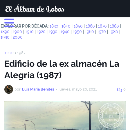
EXPLORAR POR DÉCADA:
1830
|
1840
|
1850
|
1860
|
1870
|
1880
|
1890
|
1900
|
1910
|
1920
|
1930
|
1940
|
1950
|
1960
|
1970
|
1980
|
1990
|
2000
Inicio
1987
Edificio de la ex almacén La
Alegría (1987)
por
Luis María Benítez
-
jueves, mayo 20, 2021
0