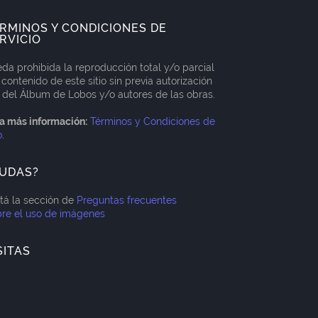
RMINOS Y CONDICIONES DE
RVICIO
da prohibida la reproducción total y/o parcial
 contenido de este sitio sin previa autorización
 del Álbum de Lobos y/o autores de las obras.
a más información:
Términos y Condiciones de
o
.
UDAS?
itá la sección de
Preguntas frecuentes
re el uso de imágenes
SITAS