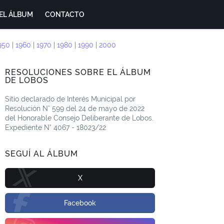
EL ÁLBUM
CONTACTO
950
|
1960
|
1970
|
1980
|
1990
|
2000
RESOLUCIONES SOBRE EL ÁLBUM
DE LOBOS
Sitio declarado de Interés Municipal por
Resolución N° 599 del 24 de mayo de 2022
del Honorable Consejo Deliberante de Lobos.
Expediente N° 4067 - 18023/22
SEGUÍ AL ÁLBUM
X
Facebook