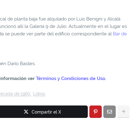
cal de planta baja fue alquilado por Luis Benigni y Alcalá
funcionó allí la Galería 9 de Julio. Actualmente en el lugar es
rda se puede ver parte del edificio correspondiente al
Bar de
én Darío Basiles.
información ver
Términos y Condiciones de Uso
.
écada de 1960
Lobos
Compartir el X