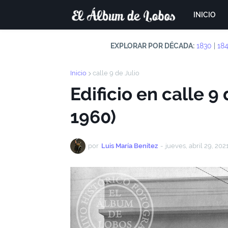
INICIO
EXPLORAR POR DÉCADA:
1830
|
18
Inicio
calle 9 de Julio
Edificio en calle 9
1960)
por
Luis María Benítez
-
jueves, abril 29, 202