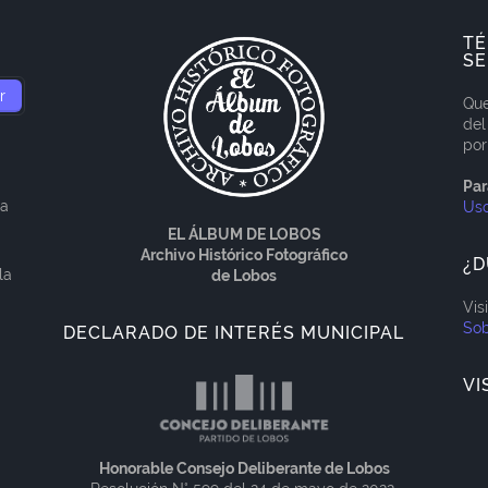
TÉ
SE
Que
del
por
Par
ía
Us
EL ÁLBUM DE LOBOS
Archivo Histórico Fotográfico
¿D
la
de Lobos
Vis
Sob
DECLARADO DE INTERÉS MUNICIPAL
VI
Honorable Consejo Deliberante de Lobos