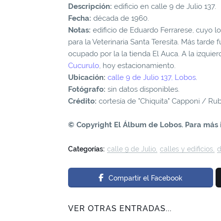
Descripción:
edificio en calle 9 de Julio 137.
Fecha:
década de 1960.
Notas:
edificio de Eduardo Ferrarese, cuyo lo
para la Veterinaria Santa Teresita. Más tarde 
ocupado por la la tienda El Auca. A la izquie
Cucurulo
, hoy estacionamiento.
Ubicación:
calle 9 de Julio 137, Lobos
.
Fotógrafo:
sin datos disponibles.
Crédito:
cortesía de "Chiquita" Capponi / Rub
© Copyright El Álbum de Lobos. Para más 
Categorías:
calle 9 de Julio
calles y edificios
d
Compartir el Facebook
VER OTRAS ENTRADAS...