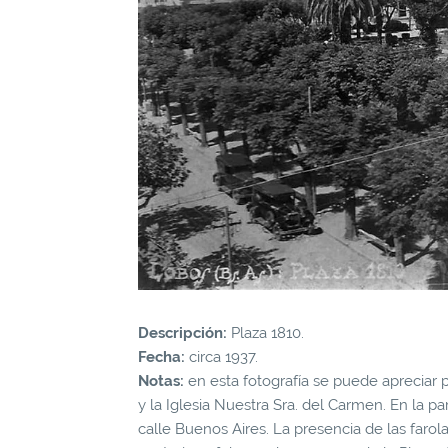
Descripción:
Plaza 1810.
Fecha:
circa 1937.
Notas:
en esta fotografía se puede apreciar pa
y la Iglesia Nuestra Sra. del Carmen. En la p
calle Buenos Aires. La presencia de las farol