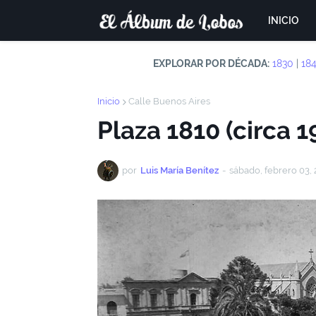
INICIO
EXPLORAR POR DÉCADA:
1830
|
18
Inicio
Calle Buenos Aires
Plaza 1810 (circa 1
por
Luis María Benítez
-
sábado, febrero 03,