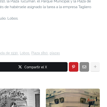
810, la Plaza Tucumán, el Parque Municipal y la Plaza de
és de habérsele asignado la tarea a la empresa Tagliero
lio, Lobos.
da de 1930
Lobos
Plaza 1810
plazas
Compartir el X