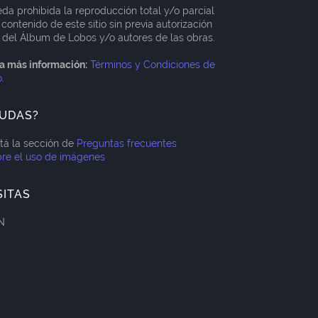
da prohibida la reproducción total y/o parcial
 contenido de este sitio sin previa autorización
 del Álbum de Lobos y/o autores de las obras.
a más información:
Términos y Condiciones de
o
.
UDAS?
itá la sección de
Preguntas frecuentes
re el uso de imágenes
SITAS
N