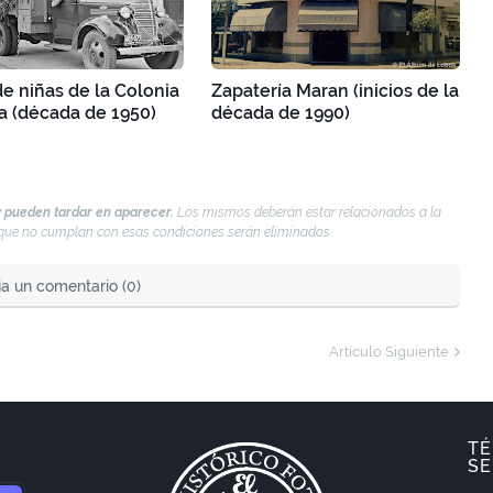
e niñas de la Colonia
Zapatería Maran (inicios de la
a (década de 1950)
década de 1990)
 pueden tardar en aparecer.
Los mismos deberán estar relacionados a la
s que no cumplan con esas condiciones serán eliminados.
ja un comentario (0)
Artículo Siguiente
TÉ
SE