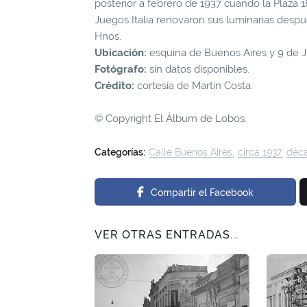
posterior a febrero de 1937 cuando la Plaza 1
Juegos Italia renovaron sus luminarias despu
Hnos.
Ubicación:
esquina de Buenos Aires y 9 de Ju
Fotógrafo:
sin datos disponibles.
Crédito:
cortesía de Martín Costa.
© Copyright El Álbum de Lobos.
Categorías:
Calle Buenos Aires
circa 1937
déca
Compartir el Facebook
VER OTRAS ENTRADAS...