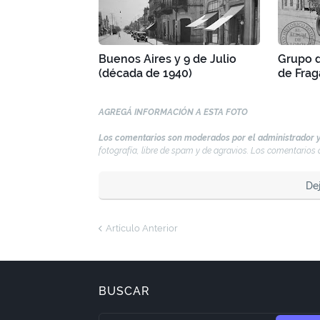
Buenos Aires y 9 de Julio
Grupo d
(década de 1940)
de Frag
AGREGÁ INFORMACIÓN A ESTA FOTO
Los comentarios son moderados por el administrador y
fotografía, libre de spam y de agravios. Los comentario
De
Artículo Anterior
BUSCAR