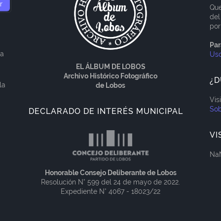
Que
del
por
Par
ía
Us
EL ÁLBUM DE LOBOS
Archivo Histórico Fotográfico
¿D
la
de Lobos
Vis
Sob
DECLARADO DE INTERÉS MUNICIPAL
VI
Na
Honorable Consejo Deliberante de Lobos
Resolución N° 599 del 24 de mayo de 2022.
Expediente N° 4067 - 18023/22