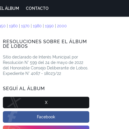
EL ÁLBUM
CONTACTO
950
|
1960
|
1970
|
1980
|
1990
|
2000
RESOLUCIONES SOBRE EL ÁLBUM
DE LOBOS
Sitio declarado de Interés Municipal por
Resolución N° 599 del 24 de mayo de 2022
del Honorable Consejo Deliberante de Lobos.
Expediente N° 4067 - 18023/22
SEGUÍ AL ÁLBUM
X
Facebook