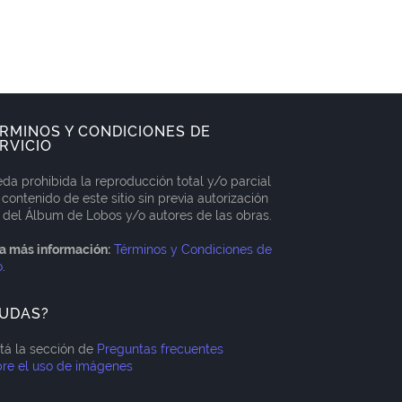
RMINOS Y CONDICIONES DE
RVICIO
da prohibida la reproducción total y/o parcial
 contenido de este sitio sin previa autorización
 del Álbum de Lobos y/o autores de las obras.
a más información:
Términos y Condiciones de
o
.
UDAS?
itá la sección de
Preguntas frecuentes
re el uso de imágenes