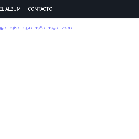
EL ÁLBUM
CONTACTO
950
|
1960
|
1970
|
1980
|
1990
|
2000