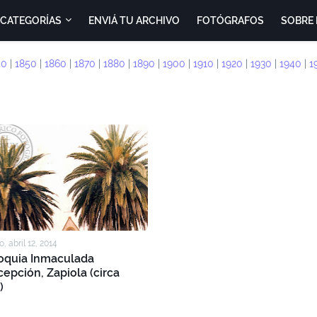
CATEGORÍAS
ENVIÁ TU ARCHIVO
FOTÓGRAFOS
SOBRE 
40
|
1850
|
1860
|
1870
|
1880
|
1890
|
1900
|
1910
|
1920
|
1930
|
1940
|
1
, abril 12, 2014
oquia Inmaculada
epción, Zapiola (circa
)