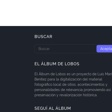
BUSCAR
EL ÁLBUM DE LOBOS
El Álbum de Lobos es un proyecto de Luis Mar
Benítez para la digitalización del material
fotográfico local de sitios, acontecimientos y
personalidades de relevancia promoviendo así 
preservación y revalorización histórica.
SEGUÍ AL ÁLBUM