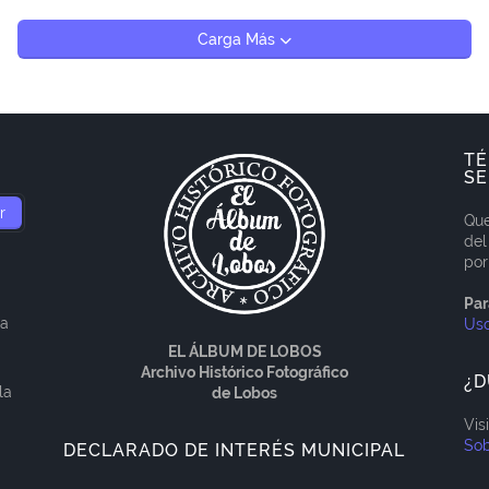
Carga Más
TÉ
SE
Que
del
por
Par
ía
Us
EL ÁLBUM DE LOBOS
Archivo Histórico Fotográfico
¿D
la
de Lobos
Vis
Sob
DECLARADO DE INTERÉS MUNICIPAL