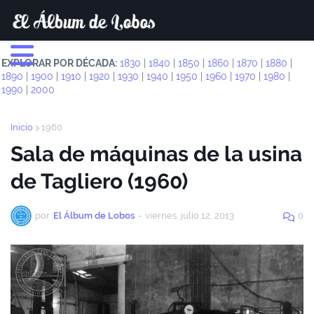
EXPLORAR POR DÉCADA:
1830
|
1840
|
1850
|
1860
|
1870
|
1880
|
1890
|
1900
|
1910
|
1920
|
1930
|
1940
|
1950
|
1960
|
1970
|
1980
|
1990
|
2000
Inicio
1960
Sala de máquinas de la usina
de Tagliero (1960)
por
El Álbum de Lobos
-
viernes, julio 12, 2013
0