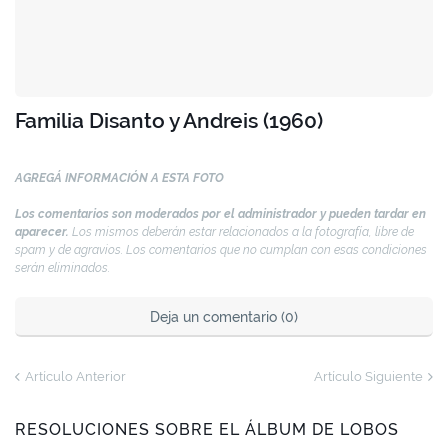
Familia Disanto y Andreis (1960)
AGREGÁ INFORMACIÓN A ESTA FOTO
Los comentarios son moderados por el administrador y pueden tardar en
aparecer.
Los mismos deberán estar relacionados a la fotografía, libre de
spam y de agravios. Los comentarios que no cumplan con esas condiciones
serán eliminados.
Deja un comentario (0)
Artículo Anterior
Artículo Siguiente
RESOLUCIONES SOBRE EL ÁLBUM DE LOBOS