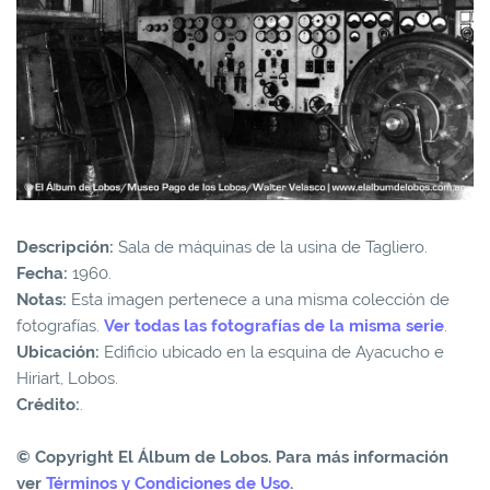
Descripción:
Sala de máquinas de la usina de Tagliero.
Fecha:
1960.
Notas:
Esta imagen pertenece a una misma colección de
fotografías.
Ver todas las fotografías de la misma serie
.
Ubicación:
Edificio ubicado en la esquina de Ayacucho e
Hiriart, Lobos.
Crédito:
.
© Copyright El Álbum de Lobos. Para más información
ver
Términos y Condiciones de Uso
.