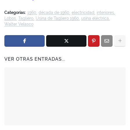
Categorías:
1960
década de 1960
electricidad
interiores
Lobos
Tagliero
Usina de Tagliero 1960
usina eléctrica
Walter Velasco
VER OTRAS ENTRADAS...