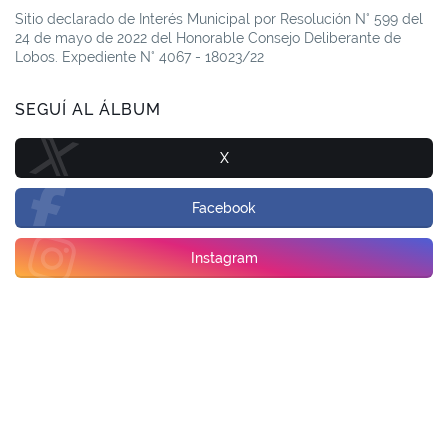
Sitio declarado de Interés Municipal por Resolución N° 599 del
24 de mayo de 2022 del Honorable Consejo Deliberante de
Lobos. Expediente N° 4067 - 18023/22
SEGUÍ AL ÁLBUM
X
Facebook
Instagram