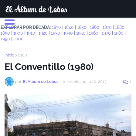
EXPLORAR POR DÉCADA:
1830
|
1840
|
1850
|
1860
|
1870
|
1880
|
1890
|
1900
|
1910
|
1920
|
1930
|
1940
|
1950
|
1960
|
1970
|
1980
|
1990
|
2000
Inicio
1980
El Conventillo (1980)
por
El Álbum de Lobos
-
miércoles, julio 10, 2013
1