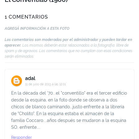
1 COMENTARIOS
AGREGÁ INFORMACIÓN A ESTA FOTO
Los comentarios son moderados por el administrador y pueden tardar en
aparecer.
Los mismos deberán estar relacionados a la fotografía, libre de
spam y de agravios. Los comentarios que no cumplan con esas condiciones
serán eliminados.
adal
11 de julio de 2013 a las 12:01
En la década del '70...el "conventillo" era el tercer edificio
desde la esquina, en la foto donde se observa a dos
chicos de blanco caminando...justo enfrente a la librería
de "Cholito". En la esquina estaba el almacén de la
familia Coccaro....años después se mudaron a la esquina
SO, enfrente....
Responder