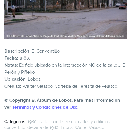
Descripción:
El Conventillo.
Fecha:
1980.
Notas:
Edificio ubicado en la intersección NO de la calle J. D.
Perón y Piñeiro.
Ubicación:
Lobos.
Crédito:
Walter Velasco. Cortesía de Teresita de Velasco.
© Copyright El Álbum de Lobos. Para más información
ver
Términos y Condiciones de Uso
.
Categorías:
1980
calle Juan D. Perón
calles y edificios
conventillo
década de 1980
Lobos
Walter Velasco