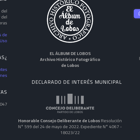
 del
 del
ras.
s de
Uso
EL ÁLBUM DE LOBOS
¿DUDAS?
Archivo Histórico Fotográfico
de Lobos
ntes
enes
DECLARADO DE INTERÉS MUNICIPAL
TAS
,047
Honorable Consejo Deliberante de Lobos
Resolución
N° 599 del 24 de mayo de 2022. Expediente N° 4067 -
18023/22