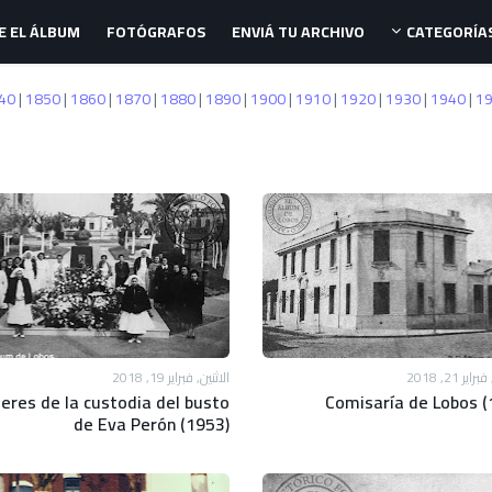
E EL ÁLBUM
FOTÓGRAFOS
ENVIÁ TU ARCHIVO
CATEGORÍA
40
|
1850
|
1860
|
1870
|
1880
|
1890
|
1900
|
1910
|
1920
|
1930
|
1940
|
1
ير 21, 2018
الاثنين, فبراير 19, 2018
eres de la custodia del busto
Comisaría de Lobos (
de Eva Perón (1953)