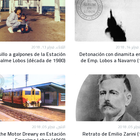
ير 14, 2018
الثلاثاء, فبراير 13, 2018
illo a galpones de la Estación
Detonación con dinamita en
alme Lobos (década de 1980)
de Emp. Lobos a Navarro (
 05, 2018
الاثنين, فبراير 05, 2018
che Motor Drewry en Estación
Retrato de Emilio Zarini 