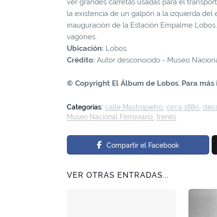
ver grandes carretas usadas para el transpo
la existencia de un galpón a la izquierda del 
inauguración de la Estación Empalme Lobos. 
vagones.
Ubicación:
Lobos.
Crédito:
Autor desconocido - Museo Nacional
© Copyright El Álbum de Lobos. Para más 
Categorías:
calle Mastropietro
circa 1880
déc
Museo Nacional Ferroviario
trenes
Compartir el Facebook
VER OTRAS ENTRADAS...