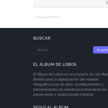
D
Artículo Anterior
BUSCAR
EL ÁLBUM DE LOBOS
El Álbum de Lobos es un proyecto de Luis Mar
Benítez para la digitalización del material
fotográfico local de sitios, acontecimientos y
personalidades de relevancia promoviendo así 
preservación y revalorización histórica.
SEGUÍ AL ÁLBUM