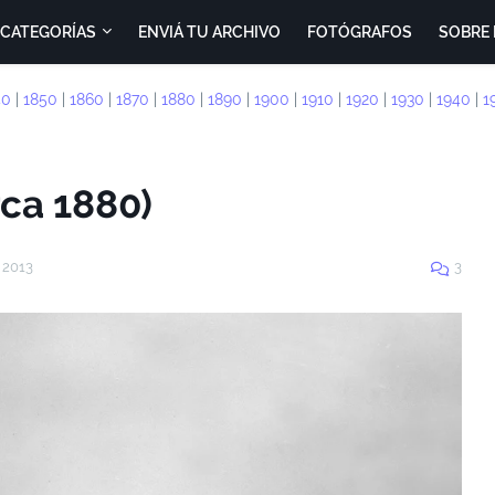
CATEGORÍAS
ENVIÁ TU ARCHIVO
FOTÓGRAFOS
SOBRE 
40
|
1850
|
1860
|
1870
|
1880
|
1890
|
1900
|
1910
|
1920
|
1930
|
1940
|
1
rca 1880)
 2013
3