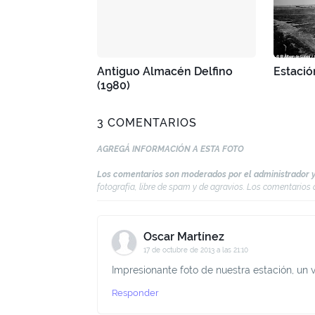
Antiguo Almacén Delfino
Estació
(1980)
3 COMENTARIOS
AGREGÁ INFORMACIÓN A ESTA FOTO
Los comentarios son moderados por el administrador y
fotografía, libre de spam y de agravios. Los comentario
Oscar Martínez
17 de octubre de 2013 a las 21:10
Impresionante foto de nuestra estación, un 
Responder