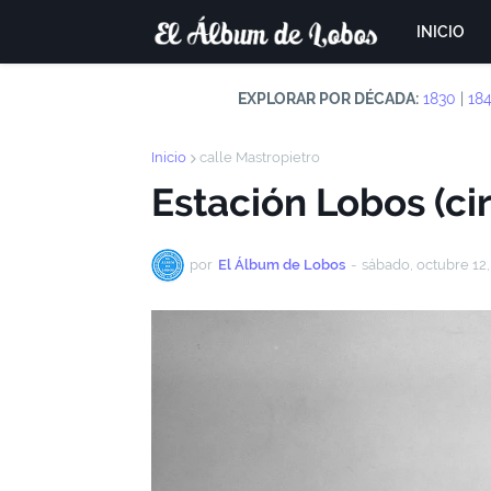
INICIO
EXPLORAR POR DÉCADA:
1830
|
18
Inicio
calle Mastropietro
Estación Lobos (ci
por
El Álbum de Lobos
-
sábado, octubre 12,