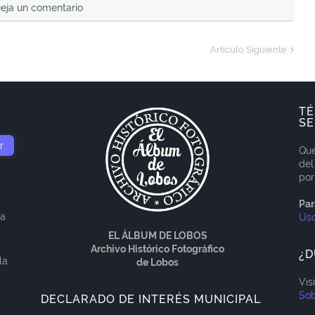
eja un comentario
Artículo Siguiente
TÉ
SE
Que
del
por
Par
ía
Us
EL ÁLBUM DE LOBOS
Archivo Histórico Fotográfico
¿D
la
de Lobos
Vis
Sob
DECLARADO DE INTERÉS MUNICIPAL