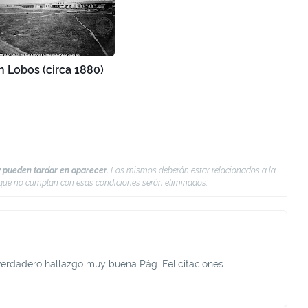
n Lobos (circa 1880)
 pueden tardar en aparecer.
Los mismos deberán estar relacionados a la
s que no cumplan con esas condiciones serán eliminados.
verdadero hallazgo muy buena Pág. Felicitaciones.