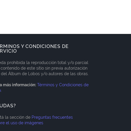
RMINOS Y CONDICIONES DE
RVICIO
da prohibida la reproducción total y/o parcial
 contenido de este sitio sin previa autorización
 del Álbum de Lobos y/o autores de las obras.
a más información:
Términos y Condiciones de
o
.
UDAS?
itá la sección de
Preguntas frecuentes
re el uso de imágenes