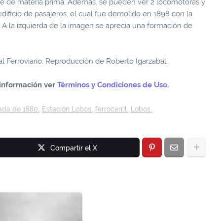
rte de materia prima. Además, se pueden ver 2 locomotoras y
edificio de pasajeros, el cual fue demolido en 1898 con la
A la izquierda de la imagen se aprecia una formación de
 Ferroviario. Reproducción de Roberto Igarzabal.
información ver
Términos y Condiciones de Uso
.
ada de 1880
Estación Lobos
ferrocarril
Lobos
Compartir el X