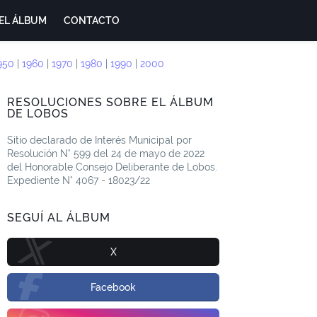
EL ÁLBUM
CONTACTO
950
|
1960
|
1970
|
1980
|
1990
|
2000
RESOLUCIONES SOBRE EL ÁLBUM
DE LOBOS
Sitio declarado de Interés Municipal por
Resolución N° 599 del 24 de mayo de 2022
del Honorable Consejo Deliberante de Lobos.
Expediente N° 4067 - 18023/22
SEGUÍ AL ÁLBUM
X
Facebook