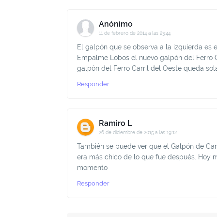
Anónimo
11 de febrero de 2014 a las 23:44
El galpón que se observa a la izquierda es 
Empalme Lobos el nuevo galpón del Ferro Ca
galpón del Ferro Carril del Oeste queda so
Responder
Ramiro L
26 de diciembre de 2015 a las 19:12
También se puede ver que el Galpón de Carg
era más chico de lo que fue después. Hoy m
momento
Responder