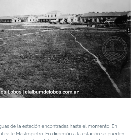
iguas de la estación encontradas hasta el momento. En
al calle Mastropietro. En dirección a la estación se pueden