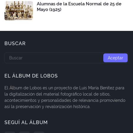
Alumnas de la Escuela Normal de 25 de
Mayo (1925)
BUSCAR
EL ÁLBUM DE LOBOS
El Álbum de Lobos es un proyecto de Luis María Benítez para
la digitalización del material fotográfico local de sitios,
acontecimientos y personalidades de relevancia promoviendo
así la preservación y revalorización histórica.
SEGUÍ AL ÁLBUM