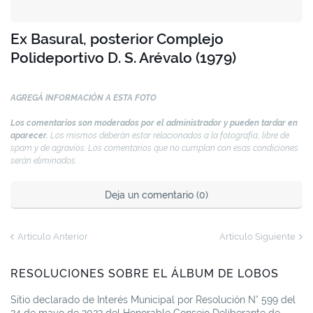
Ex Basural, posterior Complejo
Polideportivo D. S. Arévalo (1979)
AGREGÁ INFORMACIÓN A ESTA FOTO
Los comentarios son moderados por el administrador y pueden tardar en
aparecer.
Los mismos deberán estar relacionados a la fotografía, libre de
spam y de agravios. Los comentarios que no cumplan con esas condiciones
serán eliminados.
Deja un comentario (0)
Artículo Anterior
Artículo Siguiente
RESOLUCIONES SOBRE EL ÁLBUM DE LOBOS
Sitio declarado de Interés Municipal por Resolución N° 599 del