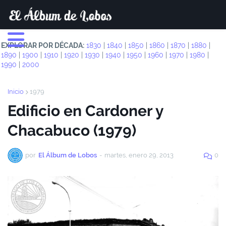
EXPLORAR POR DÉCADA:
1830
|
1840
|
1850
|
1860
|
1870
|
1880
|
1890
|
1900
|
1910
|
1920
|
1930
|
1940
|
1950
|
1960
|
1970
|
1980
|
1990
|
2000
Inicio
1979
Edificio en Cardoner y
Chacabuco (1979)
por
El Álbum de Lobos
-
martes, enero 29, 2013
0