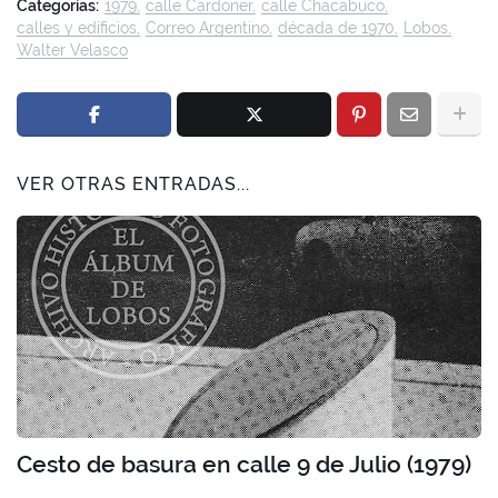
Categorías:
1979
calle Cardoner
calle Chacabuco
calles y edificios
Correo Argentino
década de 1970
Lobos
Walter Velasco
VER OTRAS ENTRADAS...
Cesto de basura en calle 9 de Julio (1979)