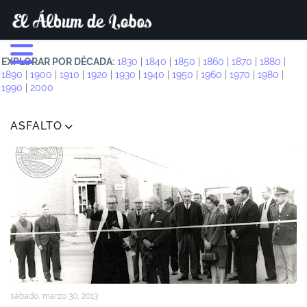
EXPLORAR POR DÉCADA:
1830
|
1840
|
1850
|
1860
|
1870
|
1880
|
1890
|
1900
|
1910
|
1920
|
1930
|
1940
|
1950
|
1960
|
1970
|
1980
|
1990
|
2000
ASFALTO
sábado, marzo 30, 2013