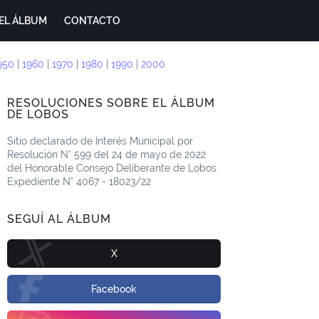
EL ÁLBUM
CONTACTO
950
|
1960
|
1970
|
1980
|
1990
|
2000
RESOLUCIONES SOBRE EL ÁLBUM
DE LOBOS
Sitio declarado de Interés Municipal por
Resolución N° 599 del 24 de mayo de 2022
del Honorable Consejo Deliberante de Lobos.
Expediente N° 4067 - 18023/22
SEGUÍ AL ÁLBUM
X
Facebook