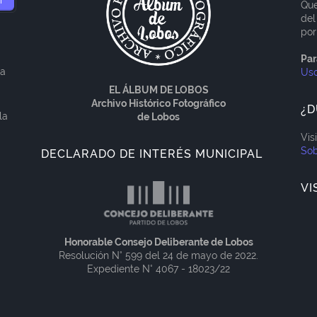
Que
del
por
Par
ía
Us
EL ÁLBUM DE LOBOS
Archivo Histórico Fotográfico
¿D
la
de Lobos
Vis
Sob
DECLARADO DE INTERÉS MUNICIPAL
VI
Honorable Consejo Deliberante de Lobos
Resolución N° 599 del 24 de mayo de 2022.
Expediente N° 4067 - 18023/22