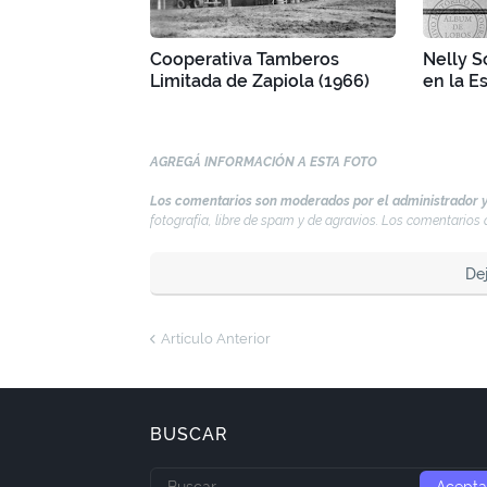
Cooperativa Tamberos
Nelly S
Limitada de Zapiola (1966)
en la E
AGREGÁ INFORMACIÓN A ESTA FOTO
Los comentarios son moderados por el administrador y
fotografía, libre de spam y de agravios. Los comentario
De
Artículo Anterior
BUSCAR