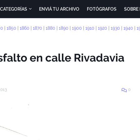
CATEGORÍAS
ENVIÁ TU ARCHIVO
FOTÓGRAFOS
SOBRE 
40
|
1850
|
1860
|
1870
|
1880
|
1890
|
1900
|
1910
|
1920
|
1930
|
1940
|
1
falto en calle Rivadavia
2013
0