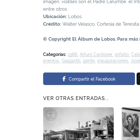
imagen, visibles son el Padre Larumbe, el In
entre otros.
Ubicación:
Lobos.
Crédito:
Walter Velasco. Cortesía de Teresita
© Copyright El Álbum de Lobos. Para más 
Categorías:
1966
Arturo Cardoner
asfalto
Call
eventos
Gaggiotti
gente
inauguraciones
José
Compartir el Facebook
VER OTRAS ENTRADAS...