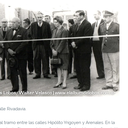
lle Rivadavia.
 tramo entre las calles Hipólito Yrigoyen y Arenales. En la