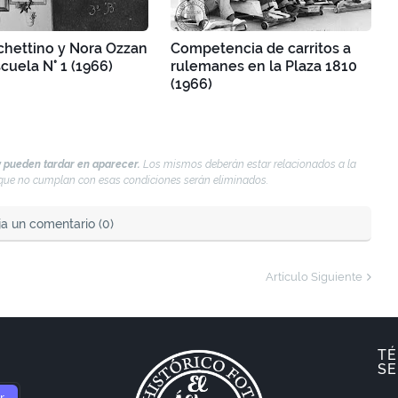
chettino y Nora Ozzan
Competencia de carritos a
scuela N° 1 (1966)
rulemanes en la Plaza 1810
(1966)
 pueden tardar en aparecer.
Los mismos deberán estar relacionados a la
s que no cumplan con esas condiciones serán eliminados.
ja un comentario (0)
Artículo Siguiente
TÉ
SE