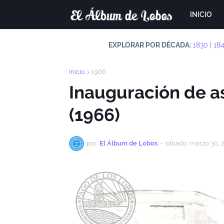
INICIO
EXPLORAR POR DÉCADA:
1830
|
18
Inicio
1966
Inauguración de as
(1966)
por
El Álbum de Lobos
-
sábado, marzo 30, 