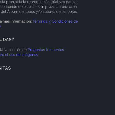
da prohibida la reproducción total y/o parcial
 contenido de este sitio sin previa autorización
 del Álbum de Lobos y/o autores de las obras.
a más información:
Términos y Condiciones de
o
.
UDAS?
itá la sección de
Preguntas frecuentes
re el uso de imágenes
SITAS