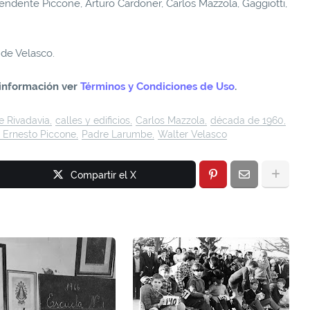
tendente Piccone, Arturo Cardoner, Carlos Mazzola, Gaggiotti,
 de Velasco.
información ver
Términos y Condiciones de Uso
.
e Rivadavia
calles y edificios
Carlos Mazzola
década de 1960
 Ernesto Piccone
Padre Larumbe
Walter Velasco
Compartir el X