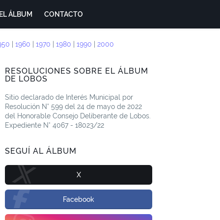
EL ÁLBUM
CONTACTO
950
|
1960
|
1970
|
1980
|
1990
|
2000
RESOLUCIONES SOBRE EL ÁLBUM
DE LOBOS
Sitio declarado de Interés Municipal por
Resolución N° 599 del 24 de mayo de 2022
del Honorable Consejo Deliberante de Lobos.
Expediente N° 4067 - 18023/22
SEGUÍ AL ÁLBUM
X
Facebook