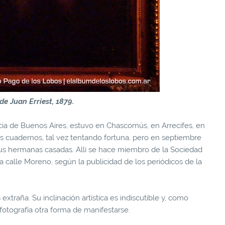
de Juan Erriest, 1879.
incia de Buenos Aires, estuvo en Chascomús, en Arrecifes, en
s cuadernos, tal vez tentando fortuna, pero en septiembre
 sus hermanas casadas. Allí se hace miembro de la Sociedad
la calle Moreno, según la publicidad de los periódicos de la
extraña. Su inclinación artística es indiscutible y, como
fotografía otra forma de manifestarse.