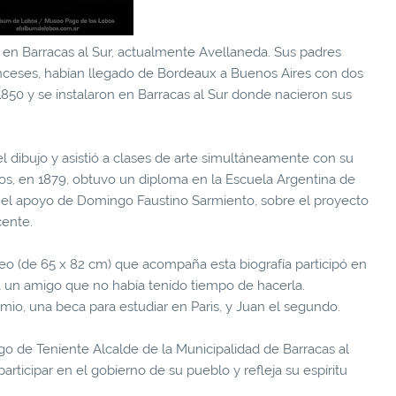
9 en Barracas al Sur, actualmente Avellaneda. Sus padres
nceses, habían llegado de Bordeaux a Buenos Aires con dos
e 1850 y se instalaron en Barracas al Sur donde nacieron sus
el dibujo y asistió a clases de arte simultáneamente con su
años, en 1879, obtuvo un diploma en la Escuela Argentina de
n el apoyo de Domingo Faustino Sarmiento, sobre el proyecto
cente.
 óleo (de 65 x 82 cm) que acompaña esta biografía participó en
a un amigo que no había tenido tiempo de hacerla.
io, una beca para estudiar en Paris, y Juan el segundo.
go de Teniente Alcalde de la Municipalidad de Barracas al
 participar en el gobierno de su pueblo y refleja su espíritu