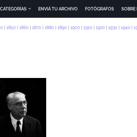
CATEGORÍAS
ENVIÁ TU ARCHIVO
FOTÓGRAFOS
SOBRE 
40
|
1850
|
1860
|
1870
|
1880
|
1890
|
1900
|
1910
|
1920
|
1930
|
1940
|
1