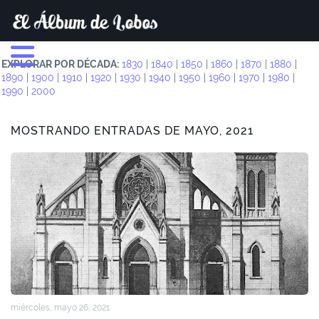
EXPLORAR POR DÉCADA:
1830
|
1840
|
1850
|
1860
|
1870
|
1880
|
1890
|
1900
|
1910
|
1920
|
1930
|
1940
|
1950
|
1960
|
1970
|
1980
|
1990
|
2000
MOSTRANDO ENTRADAS DE MAYO, 2021
miércoles, mayo 26, 2021