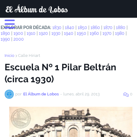
EXPLORAR POR DÉCADA:
1830
|
1840
|
1850
|
1860
|
1870
|
1880
|
1890
|
1900
|
1910
|
1920
|
1930
|
1940
|
1950
|
1960
|
1970
|
1980
|
1990
|
2000
Inicio
Calle Hiriart
Escuela Nº 1 Pilar Beltrán
(circa 1930)
por
El Álbum de Lobos
-
lunes, abril 29, 2013
0