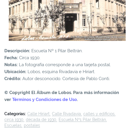
Descripción:
Escuela Nº 1 Pilar Beltrán.
Fecha:
Circa 1930.
Notas:
La fotografía corresponde a una tarjeta postal.
Ubicación:
Lobos, esquina Rivadavia e Hiriart.
Crédito:
Autor desconocido. Cortesía de Pablo Conti.
© Copyright El Álbum de Lobos. Para más información
ver
Términos y Condiciones de Uso
.
Categorías:
Calle Hiriart
Calle Rivadavia
calles y edificios
circa 1930
década de 1930
Escuela Nº1 Pilar Beltrán
Escuelas
postales