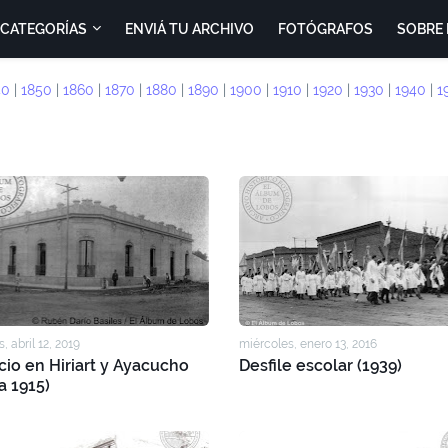
CATEGORÍAS
ENVIÁ TU ARCHIVO
FOTÓGRAFOS
SOBRE 
40
|
1850
|
1860
|
1870
|
1880
|
1890
|
1900
|
1910
|
1920
|
1930
|
1940
|
1
, abril 12, 2019
miércoles, enero 13, 2016
icio en Hiriart y Ayacucho
Desfile escolar (1939)
a 1915)