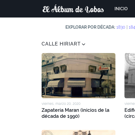
INICIO
EXPLORAR POR DÉCADA:
1830
|
18
CALLE HIRIART
viernes, marzo 20, 2020
viernes
Zapatería Maran (inicios de la
Edif
década de 1990)
(circ