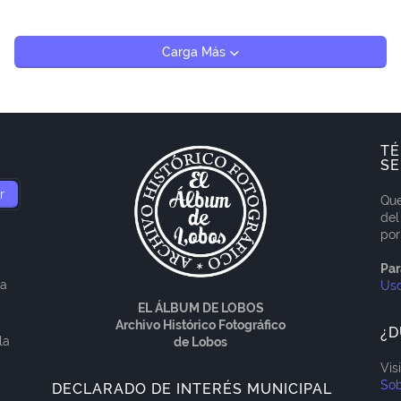
Carga Más
TÉ
SE
Que
del
por
Par
ía
Us
EL ÁLBUM DE LOBOS
Archivo Histórico Fotográfico
¿D
la
de Lobos
Vis
Sob
DECLARADO DE INTERÉS MUNICIPAL