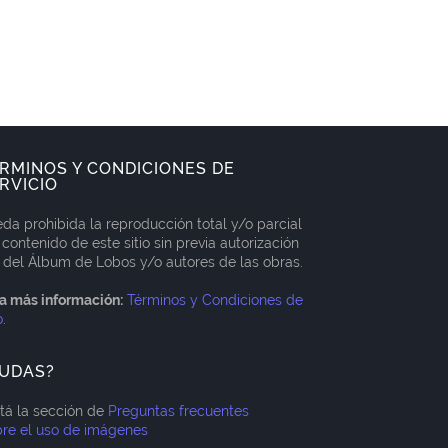
RMINOS Y CONDICIONES DE
RVICIO
da prohibida la reproducción total y/o parcial
 contenido de este sitio sin previa autorización
 del Álbum de Lobos y/o autores de las obras.
a más información:
Términos y Condiciones de
o
.
UDAS?
itá la sección de
Preguntas frecuentes
re el uso de imágenes