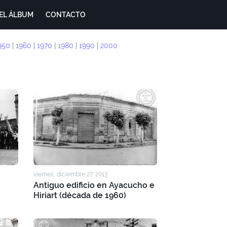
EL ÁLBUM
CONTACTO
950
|
1960
|
1970
|
1980
|
1990
|
2000
viernes, diciembre 27, 2013
Antiguo edificio en Ayacucho e
Hiriart (década de 1960)