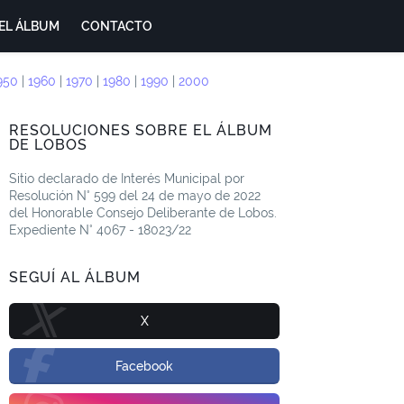
EL ÁLBUM
CONTACTO
950
|
1960
|
1970
|
1980
|
1990
|
2000
RESOLUCIONES SOBRE EL ÁLBUM
DE LOBOS
Sitio declarado de Interés Municipal por
Resolución N° 599 del 24 de mayo de 2022
del Honorable Consejo Deliberante de Lobos.
Expediente N° 4067 - 18023/22
SEGUÍ AL ÁLBUM
X
Facebook