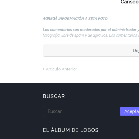
Canseco
AGREGÁ INFORMACIÓN A ESTA FOTO
Los comentarios son moderados por el administrador y
fotografía, libre de spam y de agravios. Los comentario
De
Artículo Anterior
BUSCAR
EL ÁLBUM DE LOBOS