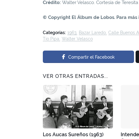
Crédito:
Walter Velasco. Cortesía de Teresita
© Copyright El Álbum de Lobos. Para más 
Categorías:
1963
Bazar Laredo
Calle Buenos A
Tío Pipa
Walter Velasco
Compartir el Facebook
VER OTRAS ENTRADAS...
Los Aucas Sureños (1963)
Intend