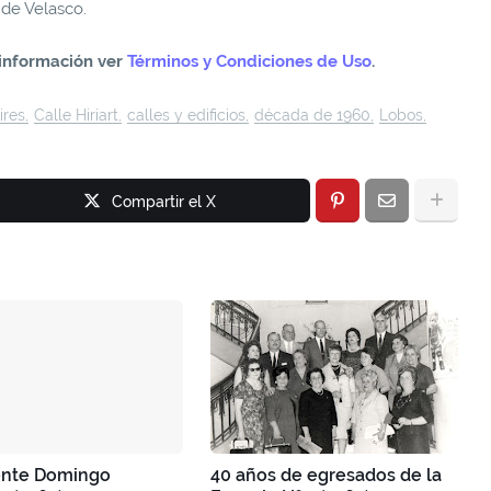
 de Velasco.
información ver
Términos y Condiciones de Uso
.
ires
Calle Hiriart
calles y edificios
década de 1960
Lobos
Compartir el X
ente Domingo
40 años de egresados de la