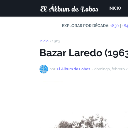
INICIO
EXPLORAR POR DÉCADA:
1830
|
18
Inicio
1963
Bazar Laredo (196
por
El Álbum de Lobos
-
domingo, febrero 2