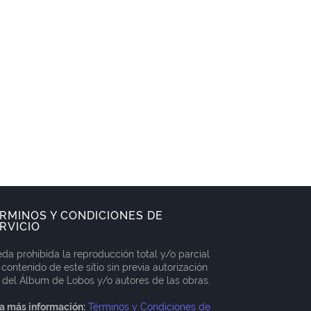
RMINOS Y CONDICIONES DE
RVICIO
da prohibida la reproducción total y/o parcial
 contenido de este sitio sin previa autorización
 del Álbum de Lobos y/o autores de las obras.
a más información:
Términos y Condiciones de