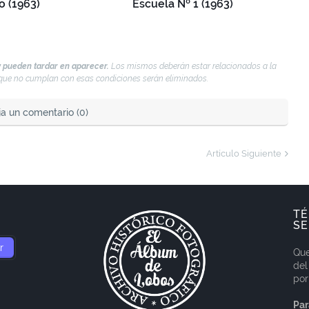
 (1963)
Escuela Nº 1 (1963)
 pueden tardar en aparecer.
Los mismos deberán estar relacionados a la
s que no cumplan con esas condiciones serán eliminados.
ja un comentario (0)
Artículo Siguiente
TÉ
SE
Que
del
por
Par