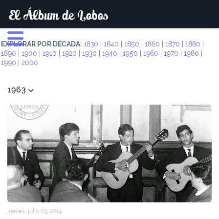
EXPLORAR POR DÉCADA:
1830
|
1840
|
1850
|
1860
|
1870
|
1880
|
1890
|
1900
|
1910
|
1920
|
1930
|
1940
|
1950
|
1960
|
1970
|
1980
|
1990
|
2000
1963
jueves, julio 03, 2014