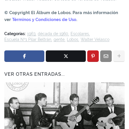
© Copyright El Álbum de Lobos. Para más información
ver
Términos y Condiciones de Uso
.
Categorías:
1963
década de 1960
Escolares
Escuela Nº1 Pilar Beltrán
gente
Lobos
Walter Velasco
VER OTRAS ENTRADAS...