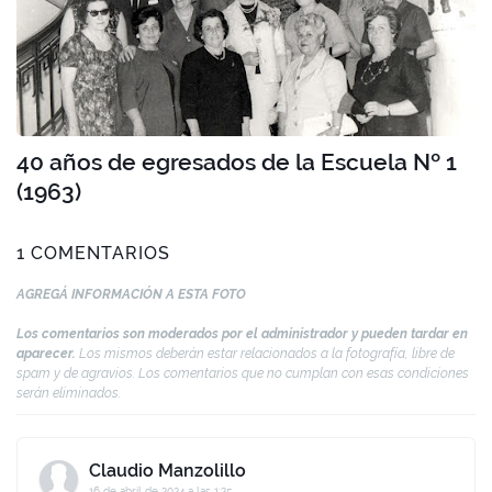
40 años de egresados de la Escuela Nº 1
(1963)
1 COMENTARIOS
AGREGÁ INFORMACIÓN A ESTA FOTO
Los comentarios son moderados por el administrador y pueden tardar en
aparecer.
Los mismos deberán estar relacionados a la fotografía, libre de
spam y de agravios. Los comentarios que no cumplan con esas condiciones
serán eliminados.
Claudio Manzolillo
16 de abril de 2024 a las 1:25