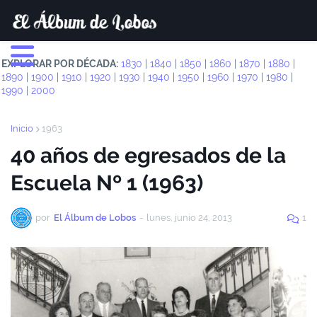
EXPLORAR POR DÉCADA:
1830
|
1840
|
1850
|
1860
|
1870
|
1880
|
1890
|
1900
|
1910
|
1920
|
1930
|
1940
|
1950
|
1960
|
1970
|
1980
|
1990
|
2000
Inicio
1963
40 años de egresados de la
Escuela Nº 1 (1963)
por
El Álbum de Lobos
-
lunes, junio 24, 2013
1