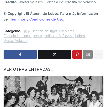
Crédito:
Walter Velasco. Cortesía de Teresita de Velasco.
© Copyright El Álbum de Lobos. Para más información
ver
Términos y Condiciones de Uso
.
Categorías:
1959
Década de 1950
Escolares
Escuela Nacional
gente
Herberto A. Pigazzi
Lobos
Walter Velasco
VER OTRAS ENTRADAS...