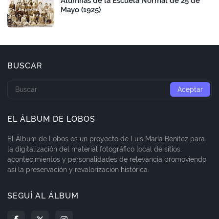
Alumnas de la Escuela Normal de 25 de
Mayo (1925)
BUSCAR
EL ÁLBUM DE LOBOS
El Álbum de Lobos es un proyecto de Luis María Benítez para
la digitalización del material fotográfico local de sitios,
acontecimientos y personalidades de relevancia promoviendo
así la preservación y revalorización histórica.
SEGUÍ AL ÁLBUM