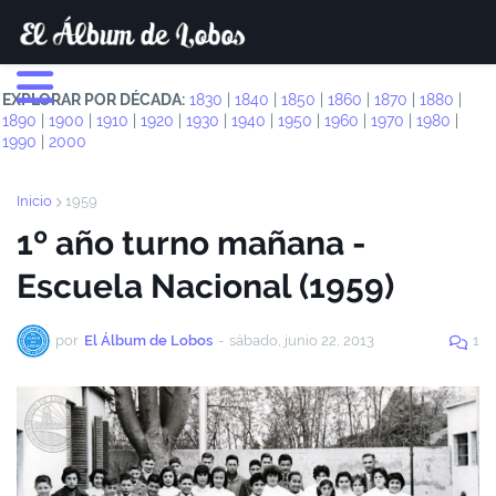
EXPLORAR POR DÉCADA:
1830
|
1840
|
1850
|
1860
|
1870
|
1880
|
1890
|
1900
|
1910
|
1920
|
1930
|
1940
|
1950
|
1960
|
1970
|
1980
|
1990
|
2000
Inicio
1959
1º año turno mañana -
Escuela Nacional (1959)
por
El Álbum de Lobos
-
sábado, junio 22, 2013
1