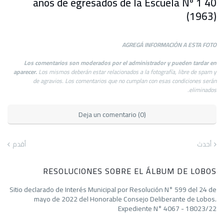
40 años de egresados de la Escuela Nº 1
(1963)
AGREGÁ INFORMACIÓN A ESTA FOTO
Los comentarios son moderados por el administrador y pueden tardar en
aparecer.
Los mismos deberán estar relacionados a la fotografía, libre de spam y
de agravios. Los comentarios que no cumplan con esas condiciones serán
eliminados.
Deja un comentario (0)
أحدث
أقدم
RESOLUCIONES SOBRE EL ÁLBUM DE LOBOS
Sitio declarado de Interés Municipal por Resolución N° 599 del 24 de
mayo de 2022 del Honorable Consejo Deliberante de Lobos.
Expediente N° 4067 - 18023/22