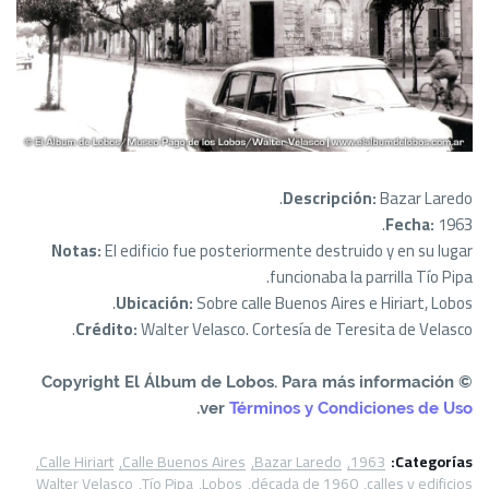
Descripción:
Bazar Laredo.
Fecha:
1963.
Notas:
El edificio fue posteriormente destruido y en su lugar
funcionaba la parrilla Tío Pipa.
Ubicación:
Sobre calle Buenos Aires e Hiriart, Lobos.
Crédito:
Walter Velasco. Cortesía de Teresita de Velasco.
© Copyright El Álbum de Lobos. Para más información
.
ver
Términos y Condiciones de Uso
Calle Hiriart
Calle Buenos Aires
Bazar Laredo
1963
Categorías:
Walter Velasco
Tío Pipa
Lobos
década de 1960
calles y edificios