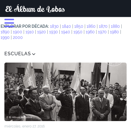
EXPLORAR POR DÉCADA:
1830
|
1840
|
1850
|
1860
|
1870
|
1880
|
1890
|
1900
|
1910
|
1920
|
1930
|
1940
|
1950
|
1960
|
1970
|
1980
|
1990
|
2000
ESCUELAS
miércoles, enero 27, 2016