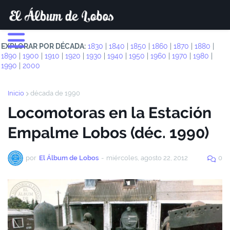
EXPLORAR POR DÉCADA:
1830
|
1840
|
1850
|
1860
|
1870
|
1880
|
1890
|
1900
|
1910
|
1920
|
1930
|
1940
|
1950
|
1960
|
1970
|
1980
|
1990
|
2000
Inicio
década de 1990
Locomotoras en la Estación
Empalme Lobos (déc. 1990)
por
El Álbum de Lobos
-
miércoles, agosto 22, 2012
0