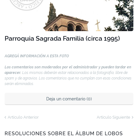
Parroquia Sagrada Familia (circa 1995)
AGREGÁ INFORMACIÓN A ESTA FOTO
Los comentarios son moderados por el administrador y pueden tardar en
aparecer.
Los mismos deberán estar relacionados a la fotografía, libre de
spam y de agravios. Los comentarios que no cumplan con esas condiciones
serán eliminados.
Deja un comentario (0)
Artículo Anterior
Artículo Siguiente
RESOLUCIONES SOBRE EL ÁLBUM DE LOBOS