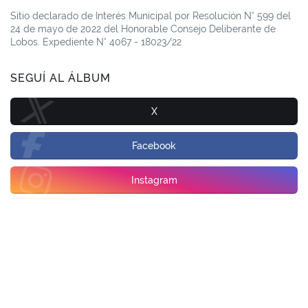
Sitio declarado de Interés Municipal por Resolución N° 599 del
24 de mayo de 2022 del Honorable Consejo Deliberante de
Lobos. Expediente N° 4067 - 18023/22
SEGUÍ AL ÁLBUM
X
Facebook
Instagram