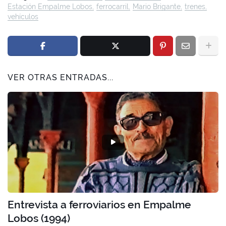
Estación Empalme Lobos
ferrocarril
Mario Brigante
trenes
vehículos
VER OTRAS ENTRADAS...
Entrevista a ferroviarios en Empalme
Lobos (1994)