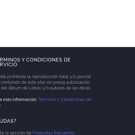
RMINOS Y CONDICIONES DE
RVICIO
da prohibida la reproducción total y/o parcial
 contenido de este sitio sin previa autorización
 del Álbum de Lobos y/o autores de las obras.
a más información:
Términos y Condiciones de
o
.
UDAS?
itá la sección de
Preguntas frecuentes