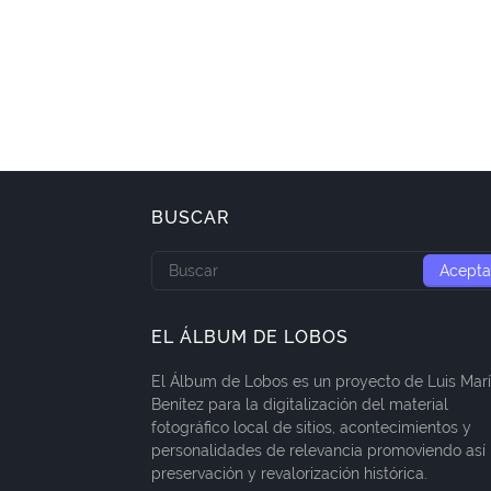
BUSCAR
EL ÁLBUM DE LOBOS
El Álbum de Lobos es un proyecto de Luis Mar
Benítez para la digitalización del material
fotográfico local de sitios, acontecimientos y
personalidades de relevancia promoviendo así 
preservación y revalorización histórica.