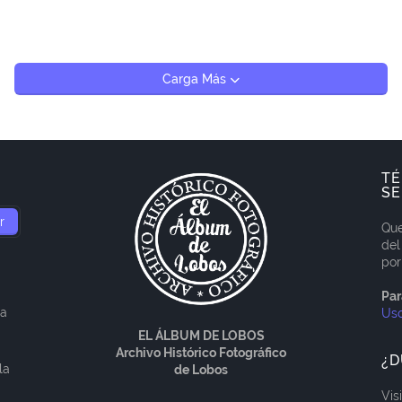
Carga Más
TÉ
SE
Que
del
por
Par
ía
Us
EL ÁLBUM DE LOBOS
Archivo Histórico Fotográfico
¿D
la
de Lobos
Vis