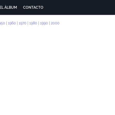
EL ÁLBUM
CONTACTO
950
|
1960
|
1970
|
1980
|
1990
|
2000