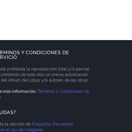
RMINOS Y CONDICIONES DE
RVICIO
da prohibida la reproducción total y/o parcial
 contenido de este sitio sin previa autorización
 del Álbum de Lobos y/o autores de las obras.
a más información:
Términos y Condiciones de
o
.
UDAS?
itá la sección de
Preguntas frecuentes
re el uso de imágenes