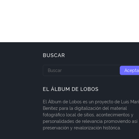
BUSCAR
EL ÁLBUM DE LOBOS
El Álbum de Lobos es un proyecto de Luis Mar
Benítez para la digitalización del material
fotográfico local de sitios, acontecimientos y
personalidades de relevancia promoviendo así 
preservación y revalorización histórica.