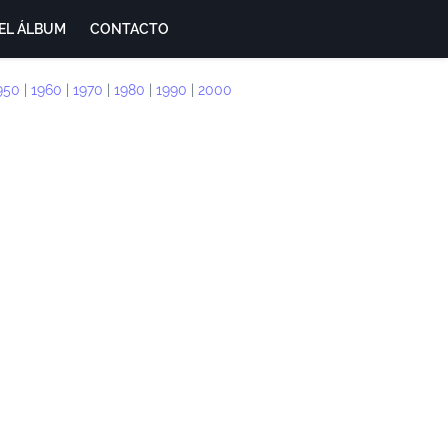
EL ÁLBUM
CONTACTO
950
|
1960
|
1970
|
1980
|
1990
|
2000