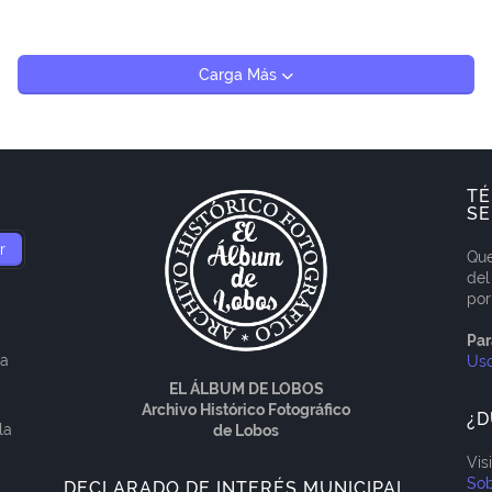
Carga Más
TÉ
SE
Que
del
por
Par
ía
Us
EL ÁLBUM DE LOBOS
Archivo Histórico Fotográfico
¿D
la
de Lobos
Vis
Sob
DECLARADO DE INTERÉS MUNICIPAL