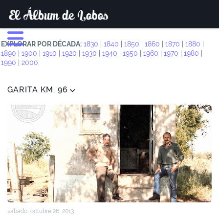
EXPLORAR POR DÉCADA:
1830
|
1840
|
1850
|
1860
|
1870
|
1880
|
1890
|
1900
|
1910
|
1920
|
1930
|
1940
|
1950
|
1960
|
1970
|
1980
|
1990
|
2000
GARITA KM. 96
sábado, octubre 26, 2013