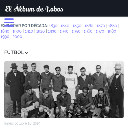
EXPLORAR POR DÉCADA:
1830
|
1840
|
1850
|
1860
|
1870
|
1880
|
1890
|
1900
|
1910
|
1920
|
1930
|
1940
|
1950
|
1960
|
1970
|
1980
|
1990
|
2000
FÚTBOL
lunes, octubre 28, 2019