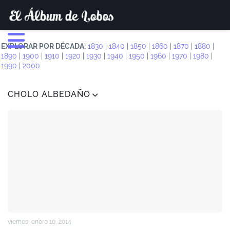
EXPLORAR POR DÉCADA:
1830
|
1840
|
1850
|
1860
|
1870
|
1880
|
1890
|
1900
|
1910
|
1920
|
1930
|
1940
|
1950
|
1960
|
1970
|
1980
|
1990
|
2000
CHOLO ALBEDAÑO
viernes, enero 10, 2014