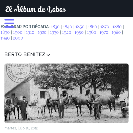
EXPLORAR POR DÉCADA:
1830
|
1840
|
1850
|
1860
|
1870
|
1880
|
1890
|
1900
|
1910
|
1920
|
1930
|
1940
|
1950
|
1960
|
1970
|
1980
|
1990
|
2000
BERTO BENÍTEZ
martes, julio 16, 2019