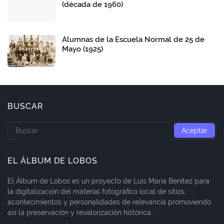
(década de 1960)
Alumnas de la Escuela Normal de 25 de
Mayo (1925)
BUSCAR
EL ÁLBUM DE LOBOS
El Álbum de Lobos es un proyecto de Luis María Benítez para
la digitalización del material fotográfico local de sitios,
acontecimientos y personalidades de relevancia promoviendo
así la preservación y revalorización histórica.