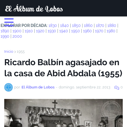
EXPLORAR POR DÉCADA:
1830
|
1840
|
1850
|
1860
|
1870
|
1880
|
1890
|
1900
|
1910
|
1920
|
1930
|
1940
|
1950
|
1960
|
1970
|
1980
|
1990
|
2000
Inicio
1955
Ricardo Balbín agasajado en
la casa de Abid Abdala (1955)
por
El Álbum de Lobos
-
domingo, septiembre 22, 2013
0