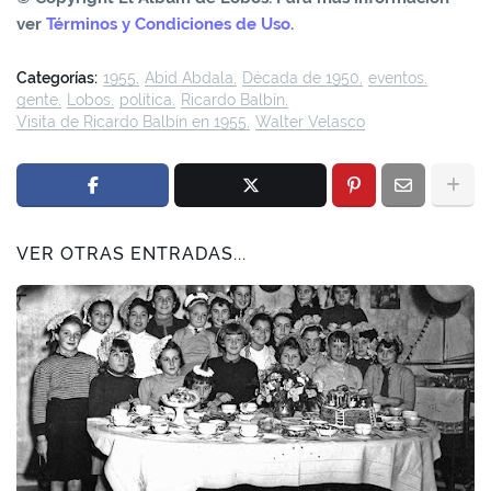
ver
Términos y Condiciones de Uso
.
Categorías:
1955
Abid Abdala
Década de 1950
eventos
gente
Lobos
política
Ricardo Balbín
Visita de Ricardo Balbín en 1955
Walter Velasco
VER OTRAS ENTRADAS...