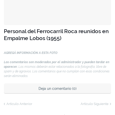
Personal del Ferrocarril Roca reunidos en
Empalme Lobos (1955)
AGREGÁ INFORMACIÓN A ESTA FOTO
Los comentarios son moderados por el administrador y pueden tardar en
aparecer.
Los mismos deberán estar relacionados a la fotografía, libre de
spam y de agravios. Los comentarios que no cumplan con esas condiciones
serán eliminados.
Deja un comentario (0)
Artículo Anterior
Artículo Siguiente