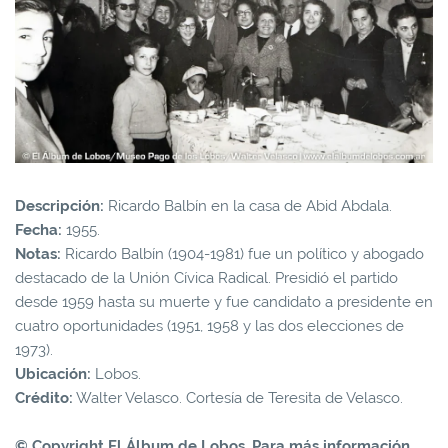
Descripción:
Ricardo Balbín en la casa de Abid Abdala.
Fecha:
1955.
Notas:
Ricardo Balbín (1904-1981) fue un político y abogado
destacado de la Unión Cívica Radical. Presidió el partido
desde 1959 hasta su muerte y fue candidato a presidente en
cuatro oportunidades (1951, 1958 y las dos elecciones de
1973).
Ubicación:
Lobos.
Crédito:
Walter Velasco. Cortesía de Teresita de Velasco.
© Copyright El Álbum de Lobos. Para más información