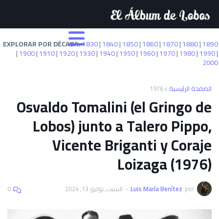
EXPLORAR POR DÉCADA:
1830
|
1840
|
1850
|
1860
|
1870
|
1880
|
1890
|
1900
|
1910
|
1920
|
1930
|
1940
|
1950
|
1960
|
1970
|
1980
|
1990
|
2000
1976
الصفحة الرئيسية
Osvaldo Tomalini (el Gringo de
Lobos) junto a Talero Pippo,
Vicente Briganti y Coraje
Loizaga (1976)
0
السبت, يوليو 13, 2024
-
Luis María Benítez
por