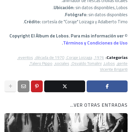
animador de fiestas criollas locales.
Ubicación:
sin datos disponibles, Lobos.
Fotógrafo:
sin datos disponibles.
Crédito:
cortesía de "Coraje" Loizaga y Adalberto Timo.
© Copyright El Álbum de Lobos. Para más información ver
.
Términos y Condiciones de Uso
eventos
década de 1970
Coraje Loizaga
1976
Categorías:
Talero Pippo
sociales
Osvaldo Tomalini
Lobos
gente
Vicente Briganti
VER OTRAS ENTRADAS...