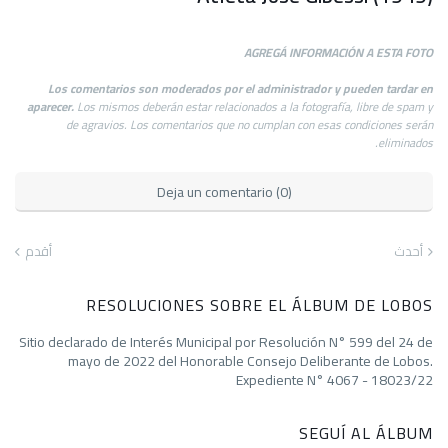
AGREGÁ INFORMACIÓN A ESTA FOTO
Los comentarios son moderados por el administrador y pueden tardar en
aparecer.
Los mismos deberán estar relacionados a la fotografía, libre de spam y
de agravios. Los comentarios que no cumplan con esas condiciones serán
eliminados.
Deja un comentario (0)
أحدث
أقدم
RESOLUCIONES SOBRE EL ÁLBUM DE LOBOS
Sitio declarado de Interés Municipal por Resolución N° 599 del 24 de
mayo de 2022 del Honorable Consejo Deliberante de Lobos.
Expediente N° 4067 - 18023/22
SEGUÍ AL ÁLBUM