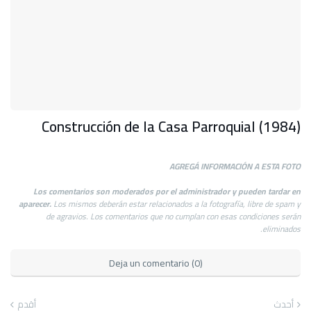
Construcción de la Casa Parroquial (1984)
AGREGÁ INFORMACIÓN A ESTA FOTO
Los comentarios son moderados por el administrador y pueden tardar en
aparecer.
Los mismos deberán estar relacionados a la fotografía, libre de spam y
de agravios. Los comentarios que no cumplan con esas condiciones serán
eliminados.
Deja un comentario (0)
أحدث
أقدم