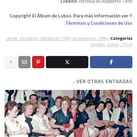
Crédito:
cortesía de Adalberto Timo.
© Copyright El Álbum de Lobos. Para más información ver
.
Términos y Condiciones de Uso
gente
Escolares
década de 1980
aniversarios
1984
Categorías:
sociales
Lobos
I.T.S.A.
VER OTRAS ENTRADAS...