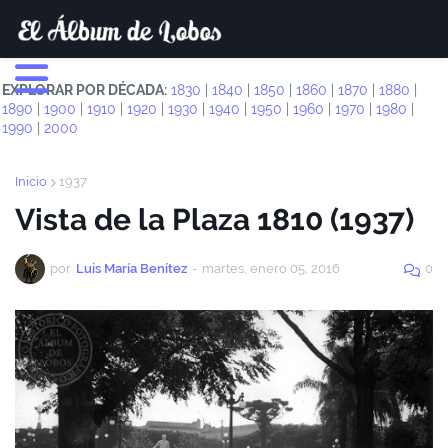
EXPLORAR POR DÉCADA:
1830
|
1840
|
1850
|
1860
|
1870
|
1880
|
1890
|
1900
|
1910
|
1920
|
1930
|
1940
|
1950
|
1960
|
1970
|
1980
|
1990
|
2000
Inicio
1937
Vista de la Plaza 1810 (1937)
por
Luis María Benítez
-
martes, enero 05, 2016
0