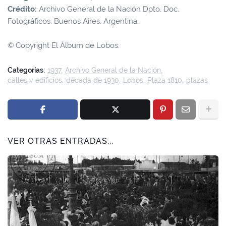
Crédito:
Archivo General de la Nación Dpto. Doc.
Fotográficos. Buenos Aires. Argentina.
© Copyright El Álbum de Lobos.
Categorías:
1937
Archivo General de la Nación
calles y edificios
década de 1930
Lobos
Plaza 1810
plazas
VER OTRAS ENTRADAS...