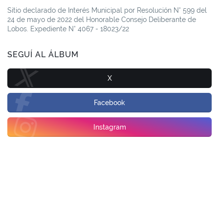
Sitio declarado de Interés Municipal por Resolución N° 599 del
24 de mayo de 2022 del Honorable Consejo Deliberante de
Lobos. Expediente N° 4067 - 18023/22
SEGUÍ AL ÁLBUM
X
Facebook
Instagram