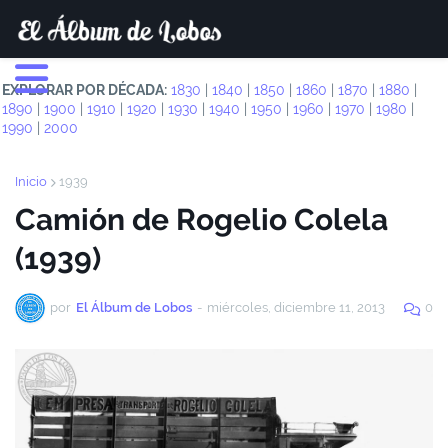
EXPLORAR POR DÉCADA:
1830
|
1840
|
1850
|
1860
|
1870
|
1880
|
1890
|
1900
|
1910
|
1920
|
1930
|
1940
|
1950
|
1960
|
1970
|
1980
|
1990
|
2000
Inicio
1939
Camión de Rogelio Colela
(1939)
por
El Álbum de Lobos
-
miércoles, diciembre 11, 2013
0