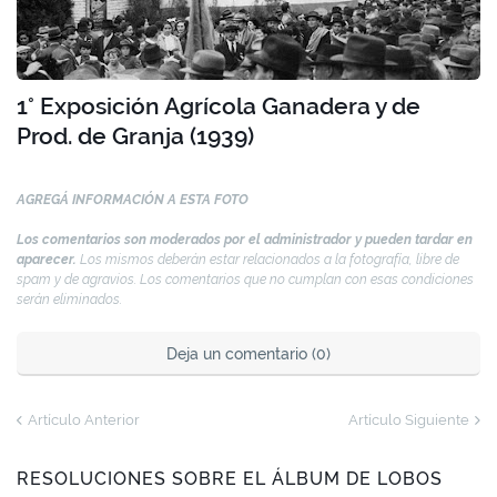
1° Exposición Agrícola Ganadera y de
Prod. de Granja (1939)
AGREGÁ INFORMACIÓN A ESTA FOTO
Los comentarios son moderados por el administrador y pueden tardar en
aparecer.
Los mismos deberán estar relacionados a la fotografía, libre de
spam y de agravios. Los comentarios que no cumplan con esas condiciones
serán eliminados.
Deja un comentario (0)
Artículo Anterior
Artículo Siguiente
RESOLUCIONES SOBRE EL ÁLBUM DE LOBOS