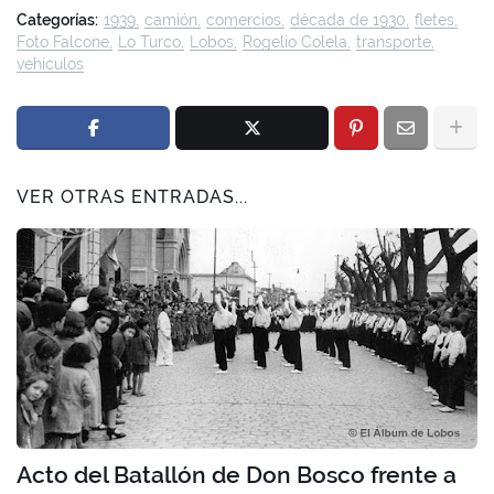
Categorías:
1939
camión
comercios
década de 1930
fletes
Foto Falcone
Lo Turco
Lobos
Rogelio Colela
transporte
vehículos
VER OTRAS ENTRADAS...
Acto del Batallón de Don Bosco frente a