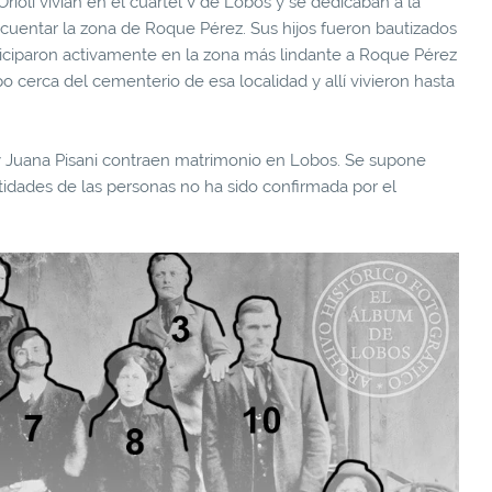
Orioli vivían en el cuartel V de Lobos y se dedicaban a la
cuentar la zona de Roque Pérez. Sus hijos fueron bautizados
rticiparon activamente en la zona más lindante a Roque Pérez
erca del cementerio de esa localidad y allí vivieron hasta
 y Juana Pisani contraen matrimonio en Lobos. Se supone
ntidades de las personas no ha sido confirmada por el