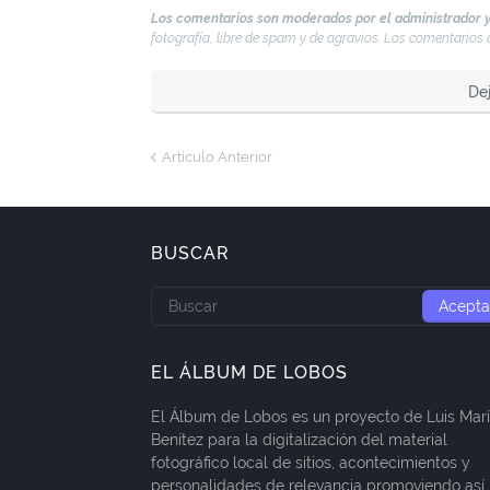
Los comentarios son moderados por el administrador y
fotografía, libre de spam y de agravios. Los comentario
De
Artículo Anterior
BUSCAR
EL ÁLBUM DE LOBOS
El Álbum de Lobos es un proyecto de Luis Mar
Benítez para la digitalización del material
fotográfico local de sitios, acontecimientos y
personalidades de relevancia promoviendo así 