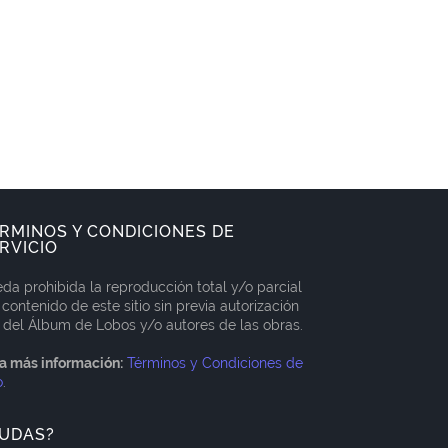
RMINOS Y CONDICIONES DE
RVICIO
da prohibida la reproducción total y/o parcial
 contenido de este sitio sin previa autorización
 del Álbum de Lobos y/o autores de las obras.
a más información:
Términos y Condiciones de
o
.
UDAS?