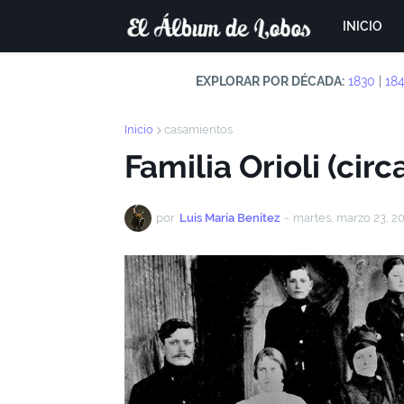
INICIO
EXPLORAR POR DÉCADA:
1830
|
18
Inicio
casamientos
Familia Orioli (circ
por
Luis María Benítez
-
martes, marzo 23, 2