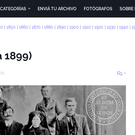
CATEGORÍAS
ENVIÁ TU ARCHIVO
FOTÓGRAFOS
SOBRE 
40
|
1850
|
1860
|
1870
|
1880
|
1890
|
1900
|
1910
|
1920
|
1930
|
1940
|
1
a 1899)
021
0