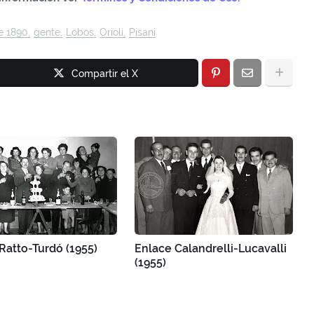
e 1890
gente
Lobos
Orioli
Pisani
Compartir el X
Ratto-Turdó (1955)
Enlace Calandrelli-Lucavalli
(1955)