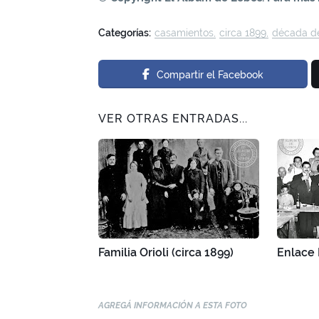
Categorías:
casamientos
circa 1899
década d
Compartir el Facebook
VER OTRAS ENTRADAS...
Familia Orioli (circa 1899)
Enlace 
AGREGÁ INFORMACIÓN A ESTA FOTO