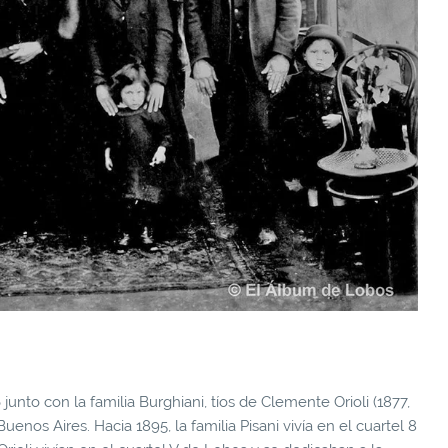
6 junto con la familia Burghiani, tíos de Clemente Orioli (1877,
Buenos Aires. Hacia 1895, la familia Pisani vivía en el cuartel 8