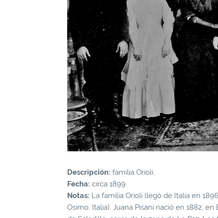
Descripción:
familia Orioli.
Fecha:
circa 1899.
Notas:
La familia Orioli llegó de Italia en 189
Osimo, Italia). Juana Pisani nació en 1882, en 