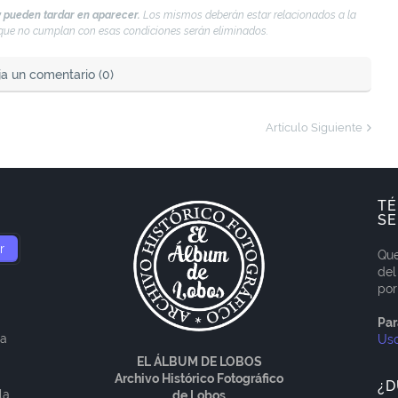
 pueden tardar en aparecer.
Los mismos deberán estar relacionados a la
s que no cumplan con esas condiciones serán eliminados.
ja un comentario (0)
Artículo Siguiente
TÉ
SE
Que
del
por
Par
ía
Us
EL ÁLBUM DE LOBOS
Archivo Histórico Fotográfico
¿D
la
de Lobos