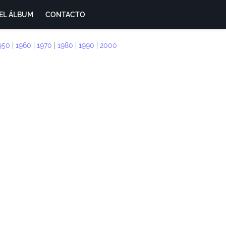
EL ÁLBUM
CONTACTO
950
|
1960
|
1970
|
1980
|
1990
|
2000