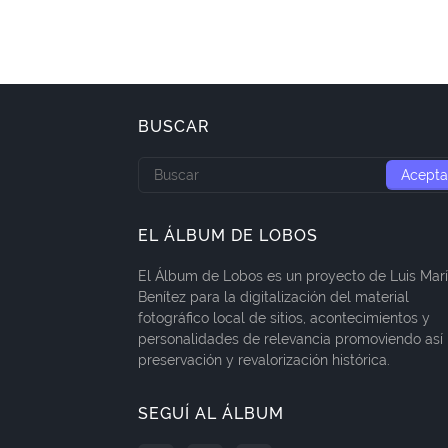
BUSCAR
EL ÁLBUM DE LOBOS
El Álbum de Lobos es un proyecto de Luis Mar
Benítez para la digitalización del material
fotográfico local de sitios, acontecimientos y
personalidades de relevancia promoviendo así 
preservación y revalorización histórica.
SEGUÍ AL ÁLBUM