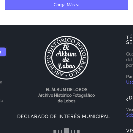
Carga Más
TÉ
SE
Que
del
por
Par
ía
Us
EL ÁLBUM DE LOBOS
Archivo Histórico Fotográfico
¿D
la
de Lobos
Vis
Sob
DECLARADO DE INTERÉS MUNICIPAL
VI