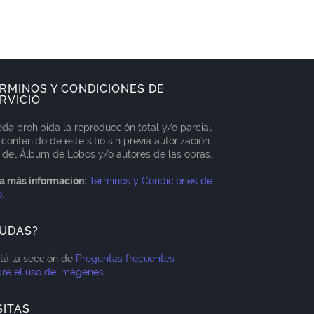
RMINOS Y CONDICIONES DE
RVICIO
da prohibida la reproducción total y/o parcial
 contenido de este sitio sin previa autorización
 del Álbum de Lobos y/o autores de las obras.
a más información:
Términos y Condiciones de
o
.
UDAS?
itá la sección de
Preguntas frecuentes
re el uso de imágenes
SITAS