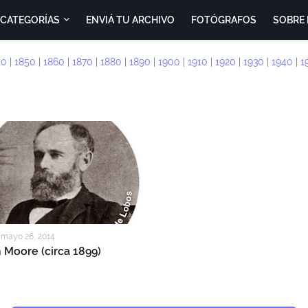
CATEGORÍAS
ENVIÁ TU ARCHIVO
FOTÓGRAFOS
SOBRE 
40
|
1850
|
1860
|
1870
|
1880
|
1890
|
1900
|
1910
|
1920
|
1930
|
1940
|
1
 mayo 26, 2014
 Moore (circa 1899)