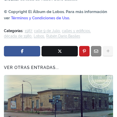
© Copyright El Álbum de Lobos. Para más información
ver
Términos y Condiciones de Uso
.
Categorías:
1987
calle 9 de Julio
calles y edificios
década de 1980
Lobos
Rubén Darío Basiles
VER OTRAS ENTRADAS...