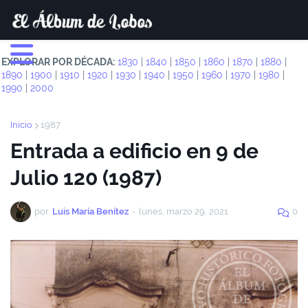
EXPLORAR POR DÉCADA:
1830
|
1840
|
1850
|
1860
|
1870
|
1880
|
1890
|
1900
|
1910
|
1920
|
1930
|
1940
|
1950
|
1960
|
1970
|
1980
|
1990
|
2000
Inicio
1987
Entrada a edificio en 9 de
Julio 120 (1987)
por
Luis María Benítez
-
lunes, marzo 29, 2021
0