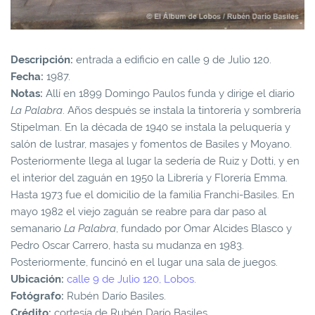
Descripción:
entrada a edificio en
calle 9 de Julio 120.
Fecha:
1987.
Notas:
Allí en 1899 Domingo Paulos funda y dirige el diario
La Palabra
. Años después se instala la tintorería y sombrería
Stipelman. En la década de 1940 se instala la peluquería y
salón de lustrar, masajes y fomentos de Basiles y Moyano.
Posteriormente llega al lugar la sedería de Ruiz y Dotti, y en
el interior del zaguán en 1950 la Librería y Florería Emma.
Hasta 1973 fue el domicilio de la familia Franchi-Basiles. En
mayo 1982 el viejo zaguán se reabre para dar paso al
semanario
La Palabra
, fundado por Omar Alcides Blasco y
Pedro Oscar Carrero, hasta su mudanza en 1983.
Posteriormente, funcinó en el lugar una sala de juegos.
Ubicación:
calle 9 de Julio 120, Lobos
.
Fotógrafo:
Rubén Darío Basiles.
Crédito:
cortesía de Rubén Darío Basiles.