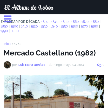
EXPLORAR POR DÉCADA:
1830
|
1840
|
1850
|
1860
|
1870
|
1880
|
1890
|
1900
|
1910
|
1920
|
1930
|
1940
|
1950
|
1960
|
1970
|
1980
|
1990
|
2000
Inicio
1982
Mercado Castellano (1982)
por
Luis María Benítez
-
domingo, mayo 04, 2014
0