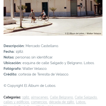
Descripción:
Mercado Castellano.
Fecha:
1982.
Notas:
personas sin identificar.
Ubicación:
esquina de calle Salgado y Belgrano, Lobos.
Fotógrafo:
Walter Velasco.
Crédito:
cortesía de Teresita de Velasco.
© Copyright El Álbum de Lobos.
Categorías:
1982
almacenes
Calle Belgrano
Calle Salgado
calles y edificios
comercios
década de 1980
Lobos