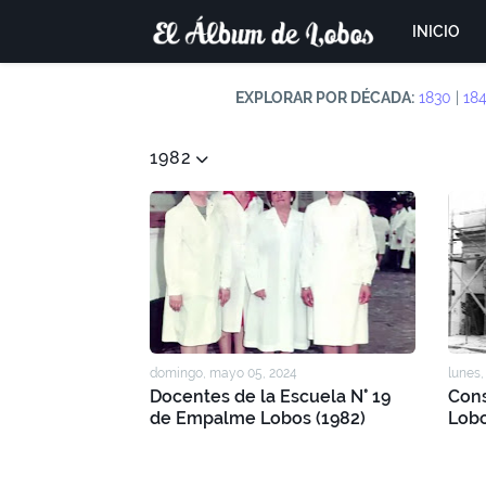
INICIO
EXPLORAR POR DÉCADA:
1830
|
18
1982
domingo, mayo 05, 2024
lunes, 
Docentes de la Escuela N° 19
Cons
de Empalme Lobos (1982)
Lobo