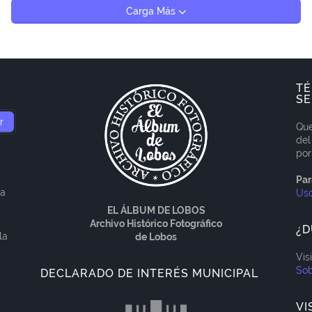
Carga Más
TÉ
SE
Que
del
por
Par
ía
Us
EL ÁLBUM DE LOBOS
Archivo Histórico Fotográfico
¿D
la
de Lobos
Vis
Sob
DECLARADO DE INTERÉS MUNICIPAL
VI