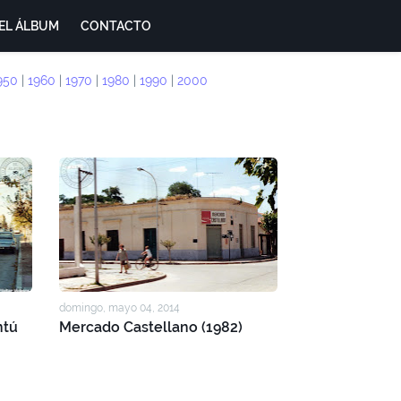
EL ÁLBUM
CONTACTO
950
|
1960
|
1970
|
1980
|
1990
|
2000
domingo, mayo 04, 2014
ntú
Mercado Castellano (1982)