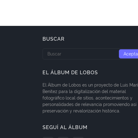
BUSCAR
EL ÁLBUM DE LOBOS
El Álbum de Lobos es un proyecto de Luis Mar
Benítez para la digitalización del material
fotográfico local de sitios, acontecimientos y
personalidades de relevancia promoviendo así 
preservación y revalorización histórica.
SEGUÍ AL ÁLBUM