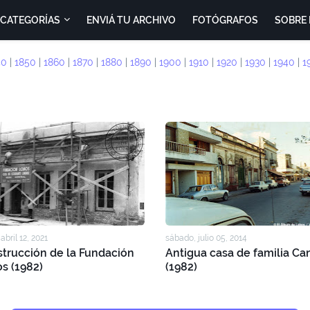
CATEGORÍAS
ENVIÁ TU ARCHIVO
FOTÓGRAFOS
SOBRE 
40
|
1850
|
1860
|
1870
|
1880
|
1890
|
1900
|
1910
|
1920
|
1930
|
1940
|
1
abril 12, 2021
sábado, julio 05, 2014
trucción de la Fundación
Antigua casa de familia Ca
s (1982)
(1982)