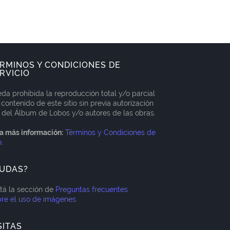
RMINOS Y CONDICIONES DE
RVICIO
da prohibida la reproducción total y/o parcial
 contenido de este sitio sin previa autorización
 del Álbum de Lobos y/o autores de las obras.
a más información:
Términos y Condiciones de
o
.
UDAS?
itá la sección de
Preguntas frecuentes
re el uso de imágenes
SITAS