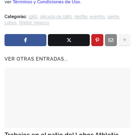
ver
Términos y Condiciones de Uso
.
Categorías:
1960
década de 1960
desfile
eventos
gente
Lobos
Walter Velasco
VER OTRAS ENTRADAS...
Trabajos en el patio del Lobos Athletic