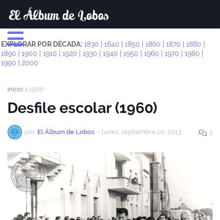
EXPLORAR POR DÉCADA:
1830
|
1840
|
1850
|
1860
|
1870
|
1880
|
1890
|
1900
|
1910
|
1920
|
1930
|
1940
|
1950
|
1960
|
1970
|
1980
|
1990
|
2000
Inicio
1960
Desfile escolar (1960)
por
El Álbum de Lobos
-
lunes, septiembre 02, 2013
3