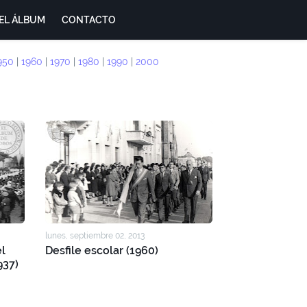
EL ÁLBUM
CONTACTO
950
|
1960
|
1970
|
1980
|
1990
|
2000
lunes, septiembre 02, 2013
el
Desfile escolar (1960)
937)