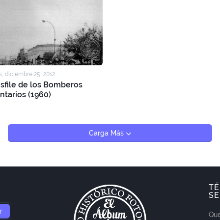
, diciembre 25, 2012
esfile de los Bomberos
ntarios (1960)
Carga Más
TÉ
SE
Que