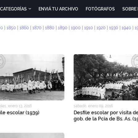
CATEGORÍAS
ENVIÁ TU ARCHIVO
FOTÓGRAFOS
SOBRE 
40
|
1850
|
1860
|
1870
|
1880
|
1890
|
1900
|
1910
|
1920
|
1930
|
1940
|
1
les, enero 13, 2016
sábado, enero 09, 2016
ile escolar (1939)
Desfile escolar por visita d
gob. de la Pcia de Bs. As. (1