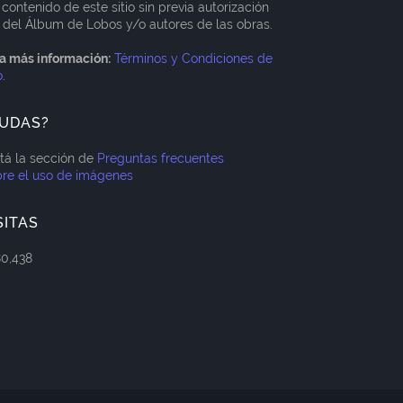
 contenido de este sitio sin previa autorización
 del Álbum de Lobos y/o autores de las obras.
a más información:
Términos y Condiciones de
o
.
UDAS?
itá la sección de
Preguntas frecuentes
re el uso de imágenes
SITAS
80,438