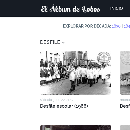
INICIO
EXPLORAR POR DÉCADA:
1830
|
18
DESFILE
sábado, julio 22, 2017
miérco
Desfile escolar (1966)
Desf