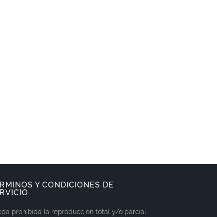
RMINOS Y CONDICIONES DE
RVICIO
da prohibida la reproducción total y/o parcial