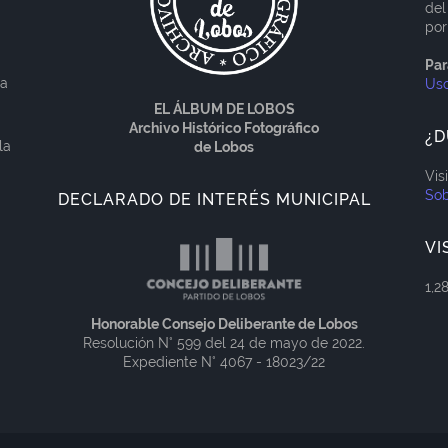
del
por
Par
ía
Us
EL ÁLBUM DE LOBOS
Archivo Histórico Fotográfico
¿D
la
de Lobos
Vis
Sob
DECLARADO DE INTERÉS MUNICIPAL
VI
1,2
Honorable Consejo Deliberante de Lobos
Resolución N° 599 del 24 de mayo de 2022.
Expediente N° 4067 - 18023/22