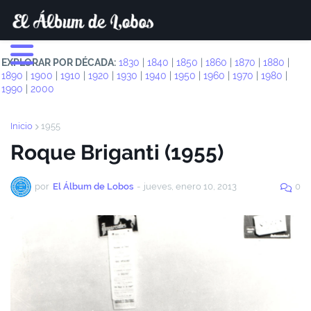
EXPLORAR POR DÉCADA:
1830
|
1840
|
1850
|
1860
|
1870
|
1880
|
1890
|
1900
|
1910
|
1920
|
1930
|
1940
|
1950
|
1960
|
1970
|
1980
|
1990
|
2000
Inicio
1955
Roque Briganti (1955)
por
El Álbum de Lobos
-
jueves, enero 10, 2013
0