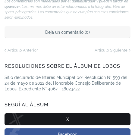
Los comentarios son moderados por el administrador y pueden tardar en
aparecer.
Los mismos deberán estar relacionados a la fotografía, libre de
spam y de agravios. Los comentarios que no cumplan con esas condiciones
serán eliminados.
Deja un comentario (0)
Artículo Anterior
Artículo Siguiente
RESOLUCIONES SOBRE EL ÁLBUM DE LOBOS
Sitio declarado de Interés Municipal por Resolución N° 599 del
24 de mayo de 2022 del Honorable Consejo Deliberante de
Lobos. Expediente N° 4067 - 18023/22
SEGUÍ AL ÁLBUM
X
Facebook