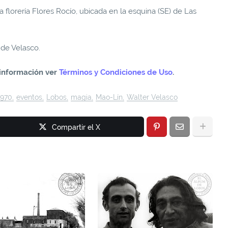
 florería Flores Rocío, ubicada en la esquina (SE) de Las
 de Velasco.
información ver
Términos y Condiciones de Uso
.
1970
eventos
Lobos
magia
Mao-Lín
Walter Velasco
Compartir el X