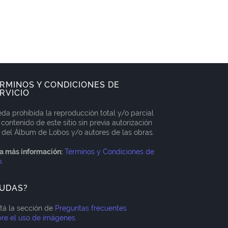
RMINOS Y CONDICIONES DE
RVICIO
da prohibida la reproducción total y/o parcial
 contenido de este sitio sin previa autorización
 del Álbum de Lobos y/o autores de las obras.
a más información:
Términos y Condiciones de
o
.
UDAS?
itá la sección de
Preguntas frecuentes
re el uso de imágenes