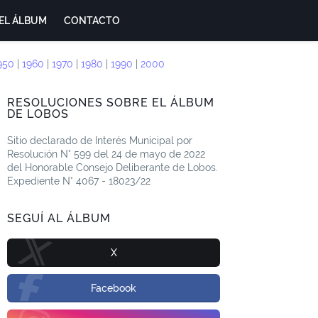
EL ÁLBUM
CONTACTO
950
|
1960
|
1970
|
1980
|
1990
|
2000
RESOLUCIONES SOBRE EL ÁLBUM
DE LOBOS
Sitio declarado de Interés Municipal por
Resolución N° 599 del 24 de mayo de 2022
del Honorable Consejo Deliberante de Lobos.
Expediente N° 4067 - 18023/22
SEGUÍ AL ÁLBUM
X
Facebook