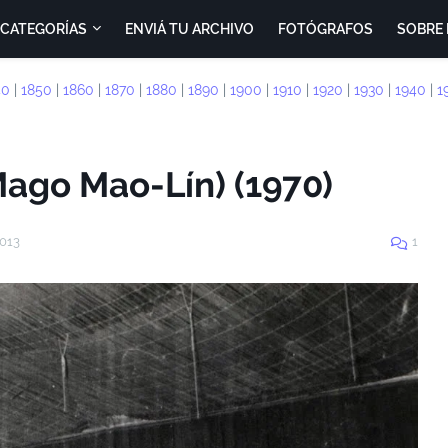
CATEGORÍAS
ENVIÁ TU ARCHIVO
FOTÓGRAFOS
SOBRE 
40
|
1850
|
1860
|
1870
|
1880
|
1890
|
1900
|
1910
|
1920
|
1930
|
1940
|
1
Mago Mao-Lín) (1970)
2013
1