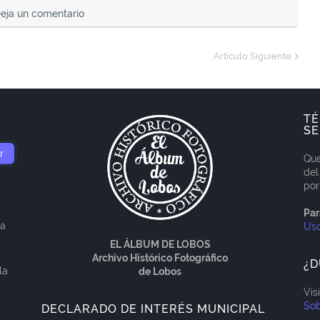
eja un comentario
Artículo Siguiente
TÉ
SE
Que
del
por
Par
ía
Us
EL ÁLBUM DE LOBOS
Archivo Histórico Fotográfico
¿D
la
de Lobos
Vis
Sob
DECLARADO DE INTERÉS MUNICIPAL