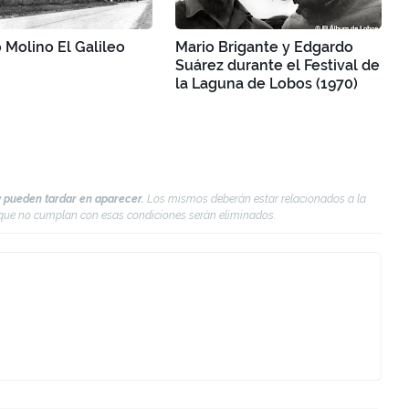
 Molino El Galileo
Mario Brigante y Edgardo
Suárez durante el Festival de
la Laguna de Lobos (1970)
 pueden tardar en aparecer.
Los mismos deberán estar relacionados a la
s que no cumplan con esas condiciones serán eliminados.