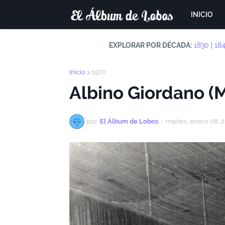
INICIO
EXPLORAR POR DÉCADA:
1830
|
18
Inicio
1970
Albino Giordano (
por
El Álbum de Lobos
-
martes, enero 08, 