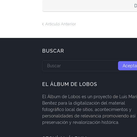
D
Artículo Anterior
BUSCAR
EL ÁLBUM DE LOBOS
El Álbum de Lobos es un proyecto de Luis Mar
Benítez para la digitalización del material
fotográfico local de sitios, acontecimientos y
personalidades de relevancia promoviendo así 
preservación y revalorización histórica.