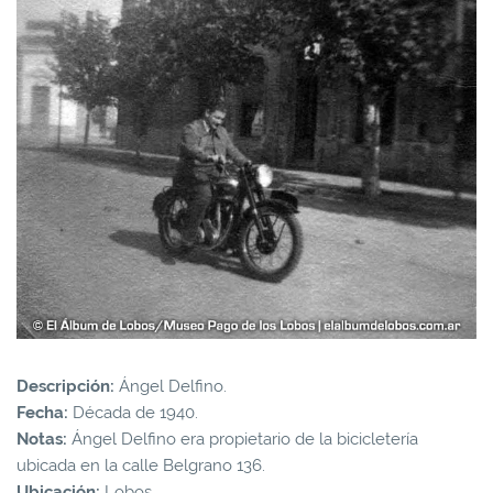
Descripción:
Ángel Delfino.
Fecha:
Década de 1940.
Notas:
Ángel Delfino era propietario de la bicicletería
ubicada en la calle Belgrano 136.
Ubicación:
Lobos.