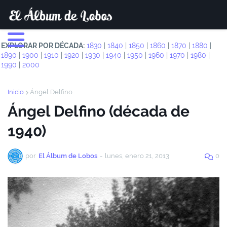
EXPLORAR POR DÉCADA:
1830
|
1840
|
1850
|
1860
|
1870
|
1880
|
1890
|
1900
|
1910
|
1920
|
1930
|
1940
|
1950
|
1960
|
1970
|
1980
|
1990
|
2000
Inicio
Ángel Delfino
Ángel Delfino (década de
1940)
por
El Álbum de Lobos
-
lunes, enero 21, 2013
0