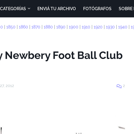
CATEGORÍAS
ENVIÁ TU ARCHIVO
FOTÓGRAFOS
SOBRE 
40
|
1850
|
1860
|
1870
|
1880
|
1890
|
1900
|
1910
|
1920
|
1930
|
1940
|
1
y Newbery Foot Ball Club
27, 2012
2