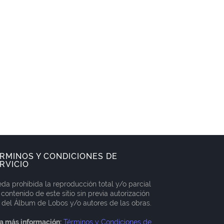
RMINOS Y CONDICIONES DE
RVICIO
da prohibida la reproducción total y/o parcial
 contenido de este sitio sin previa autorización
 del Álbum de Lobos y/o autores de las obras.
a más información:
Términos y Condiciones de