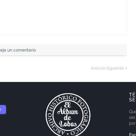
eja un comentario
Artículo Siguiente
TÉ
SE
Que
del
por
Par