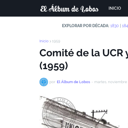
INICIO
EXPLORAR POR DÉCADA:
1830
|
18
Inicio
1959
Comité de la UCR 
(1959)
por
El Álbum de Lobos
-
martes, noviembre 