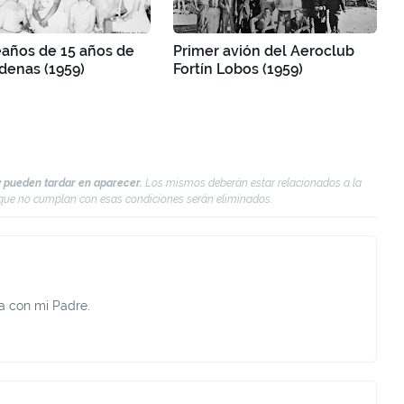
años de 15 años de
Primer avión del Aeroclub
rdenas (1959)
Fortín Lobos (1959)
 pueden tardar en aparecer.
Los mismos deberán estar relacionados a la
s que no cumplan con esas condiciones serán eliminados.
a con mi Padre.