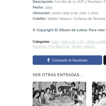
Descripción:
Comité de la UCR y Newbery Fo
Fecha:
1959.
Ubicación:
sobre calle 9 de Julio, Lobos.
Crédito:
Walter Velasco. Cortesía de Teresita
© Copyright El Álbum de Lobos. Para más 
Categorías:
1959
calle 9 de Julio
calles y edifi
Newbery Foot Ball Club
Walter Velasco
Compartir el Facebook
VER OTRAS ENTRADAS...