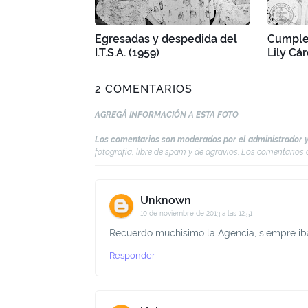
Egresadas y despedida del
Cumple
I.T.S.A. (1959)
Lily Cá
2 COMENTARIOS
AGREGÁ INFORMACIÓN A ESTA FOTO
Los comentarios son moderados por el administrador y
fotografía, libre de spam y de agravios. Los comentario
Unknown
10 de noviembre de 2013 a las 12:51
Recuerdo muchisimo la Agencia, siempre ib
Responder