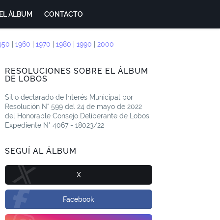
EL ÁLBUM
CONTACTO
950
|
1960
|
1970
|
1980
|
1990
|
2000
RESOLUCIONES SOBRE EL ÁLBUM
DE LOBOS
Sitio declarado de Interés Municipal por
Resolución N° 599 del 24 de mayo de 2022
del Honorable Consejo Deliberante de Lobos.
Expediente N° 4067 - 18023/22
SEGUÍ AL ÁLBUM
X
Facebook