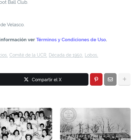
ot Ball Club.
 de Velasco.
información ver
Términos y Condiciones de Uso
.
cios
Comité de la UCR
Década de 1950
Lobos
Compartir el X